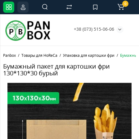
0
+38 (073) 515-06-06
Panbox
Товары для HoReCa
Упаковка для картошки фри
Бумажный 
Бумажный пакет для картошки фри
130*130*30 бурый