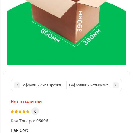
Гофроящик четырехклапанный 600*350*290 бурый. GFR
Гофроящ
Нет в наличии
0
Код Товара:
06096
Пан бокс