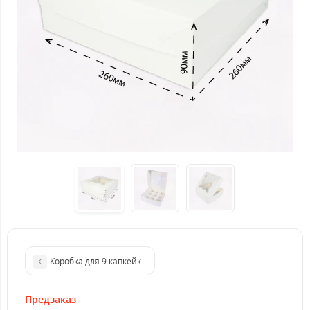
Коробка для 9 капкейков, белая с окном, 260*260*90 из микро
Предзаказ