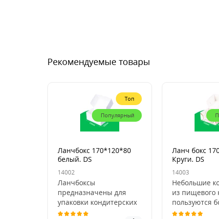
Рекомендуемые товары
Топ
Популярный
П
Ланчбокс 170*120*80
Ланч бокс 17
белый. DS
Круги. DS
14002
14003
Ланчбоксы
Небольшие к
предназначены для
из пищевого 
упаковки кондитерских
пользуются 
изделий, порционных
спросом у пр