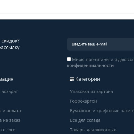
и скидок?
рассылку
Мною прочитаны и я даю сог
конфиденциальности
мация
Категории
 возврат
Упаковка из картона
Гофрокартон
а и оплата
Бумажные и крафтовые пакет
а на заказ
Все для склада
 с лого
Товары для животных