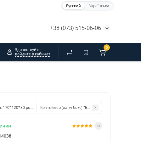
Русский
Українська
+38 (073) 515-06-06
0
Здравствуйте,
войдите в кабинет
с 170*120*80 розовый. DS
Контейнер (ланч бокс) "Белый" 210*150*100 мм
личии
0
14038