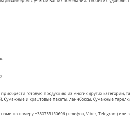
м дизайнером с учетом Ваших пожеланий. Творите с удовольств
ос
в
иобрести готовую продукцию из многих других категорий, таки
, бумажные и крафтовые пакеты, ланчбоксы, бумажные тарелки 
ами по номеру +380735150606 (телефон, Viber, Telegram) или 