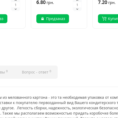
боксы р..
HoReCa. Ланчбоксы р..
6.80
десертов 
7.20
грн.
грн.
кафе и р..
аз
Предзаказ
Купи
0
0
ывы
Вопрос - ответ
м из мелованного картона - это та необходимая упаковка от ко
ставки к покупателю первозданный вид Вашего кондитерского т
 другое. Легкость сборки, надежность, экологическая безопасн
. Также мы располагаем возможностью придать коробочке бол