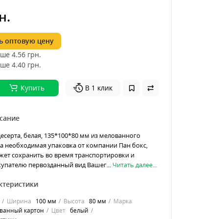
н.
 оптовую цену
ше 4.56
грн.
ше 4.40
грн.
Купить
В 1 клик
сание
есерта, белая, 135*100*80 мм из мелованного
 та необходимая упаковка от компании Пан бокс,
жет сохранить во время транспортировки и
купателю первозданный вид Вашег...
Читать далее...
ктеристики
Ширина
100 мм
Высота
80 мм
Марка
ванный картон
Цвет
белый