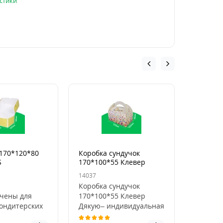
стики
 170*120*80
Коробка сундучок
Ланч-бо
S
170*100*55 Клевер
клееный
Дякую. DS
DS
14037
14050
ы
Коробка сундучок
Купить 
чены для
170*100*55 Клевер
150×100
кондитерских
Дякую– индивидуальная
от
порционных
картонная упаковка,
произв