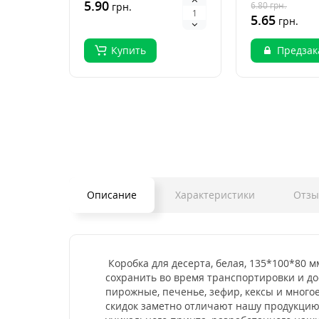
десертов и пирожных в
5.90
HoReCa. Ланч
6.80
грн.
грн.
кафе и р..
5.65
грн.
Купить
Предзак
Описание
Характеристики
Отз
Коробка для десерта, белая, 135*100*80 м
сохранить во время транспортировки и до
пирожные, печенье, зефир, кексы и многое
скидок заметно отличают нашу продукцию