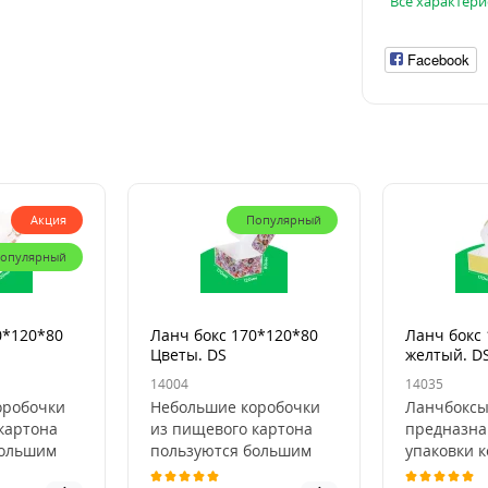
Все характери
Facebook
Акция
Популярный
опулярный
0*120*80
Ланч бокс 170*120*80
Ланч бокс
Цветы. DS
желтый. D
14004
14035
оробочки
Небольшие коробочки
Ланчбокс
картона
из пищевого картона
предназна
большим
пользуются большим
упаковки 
едприятий
спросом у предприятий
изделий, 