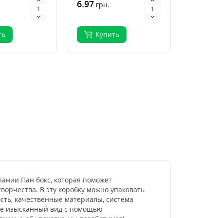
и пирожных в
которая станет
6.97
белый л
5.23
грн.
гр
достойны..
карто..
ть
Купить
Ку
мпании Пан бокс, которая поможет
ворчества. В эту коробку можно упаковать
ость, качественные материалы, система
ее изысканный вид с помощью