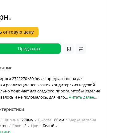
рн.
 оптовую цену
Предзаказ
сание
ирога 272*270*80 белая предназначена для
чки реализации невысоких кондитерских изделий.
льно подойдет для сладкого пирога. Чтобы изделие
алось и не поломалось, для изго...
Читать далее...
ктеристики
Ширина
270мм
Высота
80мм
Марка картона
ртон
Слои
3
Цвет
Белый
стики