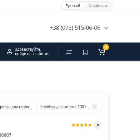
Русский
Українська
+38 (073) 515-06-06
0
Здравствуйте,
войдите в кабинет
робка для пирога 300*300*45. GFR
Коробка для пирога 300*200*60 бурая. GFR
0
08007