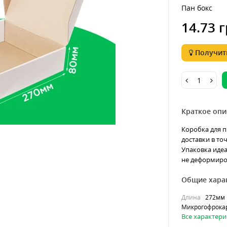
Пан бокс
14.73 г
Получить
Краткое опи
Коробка для п
доставки в то
Упаковка идеа
не деформиров
Общие хара
Длина
272мм
Микрогофрока
Все характери