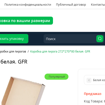
Политика конфиденциальности
Публичный договор
Контакты
ковка по вашим размерам
азать упаковку
оробки для пирогов
Коробка для пирога 272*270*80 белая. GFR
белая. GFR
Популярный
Белая ко
Предзаказ
Код Товара: