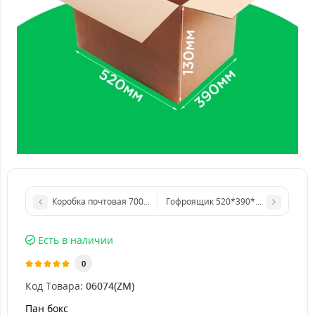
Гофроящик 520*390*130 мм 4-х кл
Коробка почтовая 700*400*420 мм 4-х клапанная (30 кг). GFR
Есть в наличии
0
Код Товара:
06074(ZM)
Пан бокс