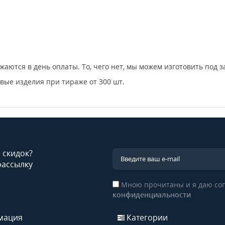
жаются в день оплаты. То, чего нет, мы можем изготовить под з
овые изделия при тираже от 300 шт.
и скидок?
рассылку
Мною прочитаны и я даю сог
конфиденциальности
мация
Категории