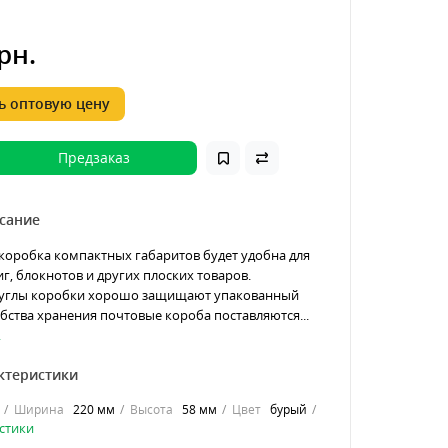
рн.
 оптовую цену
Предзаказ
сание
коробка компактных габаритов будет удобна для
г, блокнотов и других плоских товаров.
углы коробки хорошо защищают упакованный
обства хранения почтовые короба поставляются...
.
ктеристики
Ширина
220 мм
Высота
58 мм
Цвет
бурый
стики