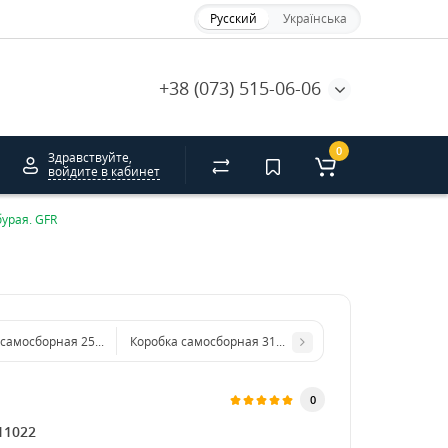
Русский
Українська
+38 (073) 515-06-06
0
Здравствуйте,
войдите в кабинет
урая. GFR
Коробка самосборная 250*250*110 мм бурая. GFR
Коробка самосборная 312*115*58 мм бурая. GFR
0
11022