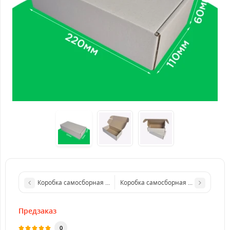
Коробка самосборная 77*77*15 мм белая. GFR
Коробка самосборная 500*500*80 м
Предзаказ
0