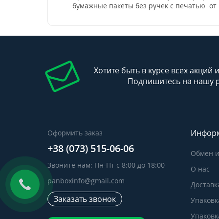
бумажные пакеты без ручек с печатью от 
Хотите быть в курсе всех акций 
Подпишитесь на нашу 
Инфор
Оформить заказ
+38 (073) 515-06-06
Обмен и
Звоните нам: Пн-Пт с 8:00 до 18:00
О нас
panboxinfo@gmail.com
Доставк
Заказать звонок
Упаковк
Упаковка