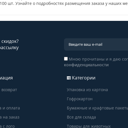
100 шт. Узнайте о подробностях размещения заказа у наших м
и скидок?
рассылку
Мною прочитаны и я даю сог
конфиденциальности
мация
Категории
 возврат
Упаковка из картона
Гофрокартон
а и оплата
Бумажные и крафтовые пакет
а на заказ
Все для склада
 с лого
Товары для животных