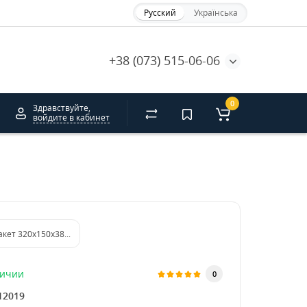
Русский
Українська
+38 (073) 515-06-06
0
Здравствуйте,
войдите в кабинет
акет 320х150х380 мм без ручек
личии
0
12019