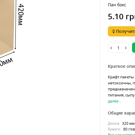
Пан бокс
5.10 гр
Получить
Краткое опи
Крафт пакеты 
нетоксичны, п
предназначен
питания, сыпу
далее...
Общие хара
Длина
320 мм
бумаги
80 г/к
Все характери