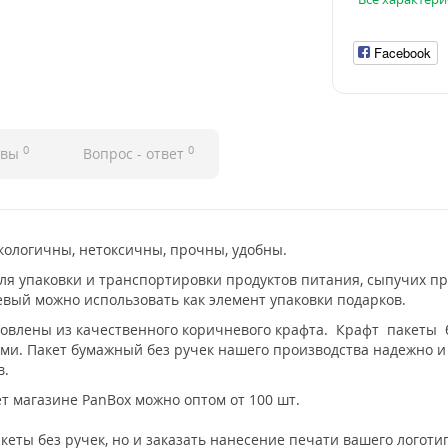
Facebook
0
0
ывы
Вопрос - ответ
кологичны, нетоксичны, прочны, удобны.
я упаковки и транспортировки продуктов питания, сыпучих пр
евый можно использовать как элемент упаковки подарков.
товлены из качественного коричневого крафта. Крафт пакеты 
ми. Пакет бумажный без ручек нашего производства надежно и 
в.
т магазине PanBox можно оптом от 100 шт.
акеты без ручек, но и заказать нанесение печати вашего логот