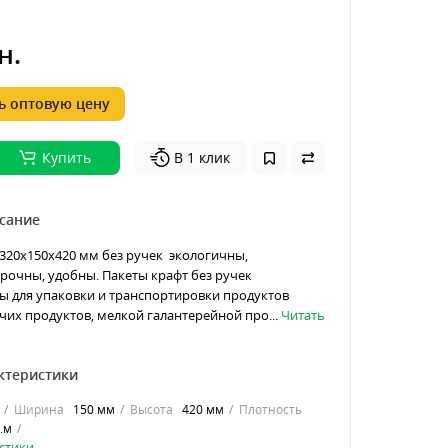
н.
 оптовую цену
Купить
В 1 клик
сание
320х150х420 мм без ручек экологичны,
рочны, удобны. Пакеты крафт без ручек
ы для упаковки и транспортировки продуктов
чих продуктов, мелкой галантерейной про...
Читать
ктеристики
Ширина
150 мм
Высота
420 мм
Плотность
в.м
стики