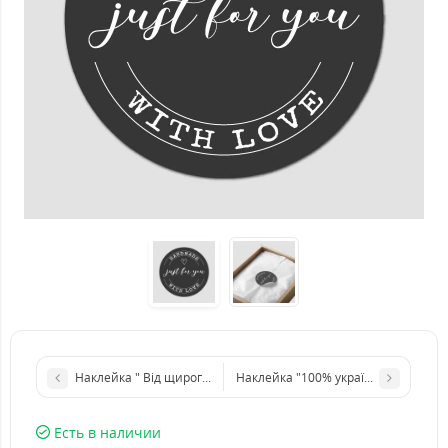
Наклейка " Від щирого серця" d 40мм (54 шт.на листе)
Наклейка "100% українське" d 40мм 
Есть в наличии