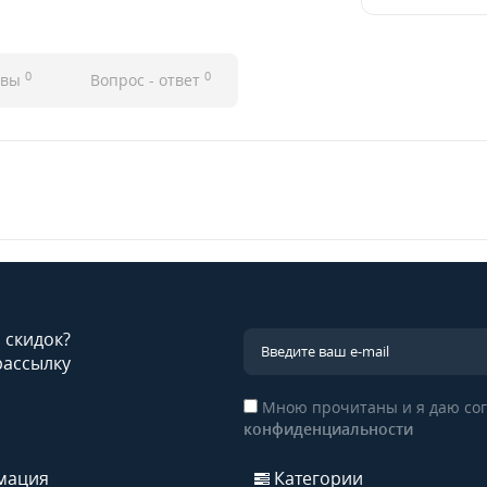
0
0
ывы
Вопрос - ответ
и скидок?
рассылку
Мною прочитаны и я даю сог
конфиденциальности
мация
Категории