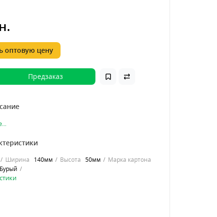
н.
 оптовую цену
Предзаказ
сание
...
ктеристики
Ширина
140мм
Высота
50мм
Марка картона
Бурый
стики