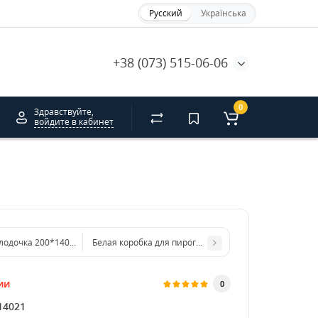
Русский
Українська
+38 (073) 515-06-06
0
Здравствуйте,
войдите в кабинет
лодочка 200*140*50 клееная с ламинацией бурая
Белая коробка для пирога 300*300*45. GFR
ии
0
14021