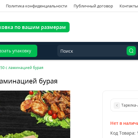
Политика конфиденциальности
Публичный договор
Контакты
ковка по вашим размерам
азать упаковку
*50 с ламинацией бурая
ламинацией бурая
Тарелка-
Нет в налич
Код Товара: