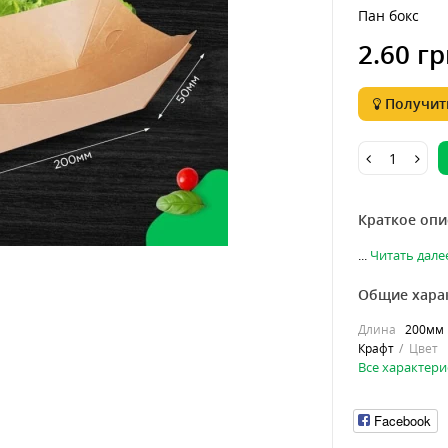
Пан бокс
2.60 гр
Получить
Краткое опи
...
Читать далее
Общие хара
Длина
200мм
Крафт
Цвет
Все характери
Facebook