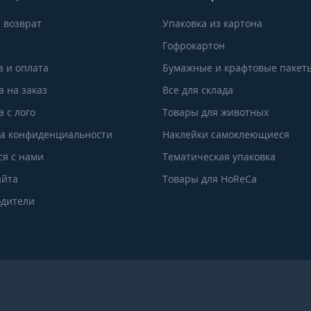
 возврат
Упаковка из картона
Гофрокартон
а и оплата
Бумажные и крафтовые пакет
а на заказ
Все для склада
 с лого
Товары для животных
а конфиденциальности
Наклейки самоклеющиеся
ся с нами
Тематическая упаковка
айта
Товары для HoReCa
дители