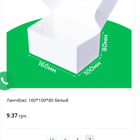
Ланчбокс 160*100*80 белый
9.37
грн.
|<
<
1
2