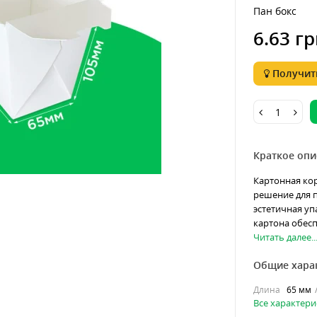
Пан бокс
6.63 гр
Получить
Краткое опи
Картонная ко
решение для п
эстетичная уп
картона обесп
Читать далее..
Общие хара
Длина
65 мм
Все характери