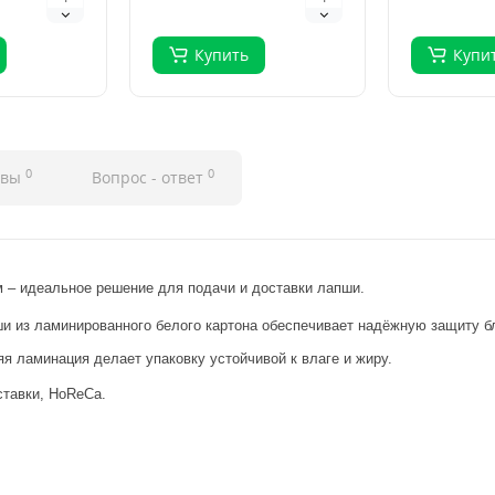
клас..
клас..
Купить
Купи
0
0
ывы
Вопрос - ответ
 – идеальное решение для подачи и доставки лапши.
ши из ламинированного белого картона обеспечивает надёжную защиту б
яя ламинация делает упаковку устойчивой к влаге и жиру.
ставки, HoReCa.