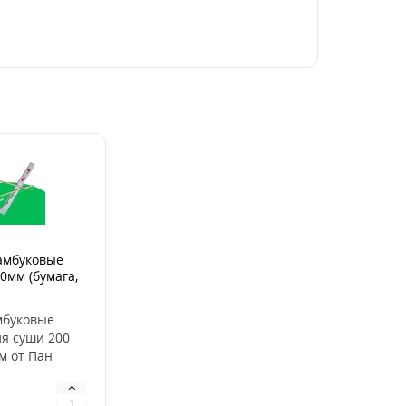
амбуковые
0мм (бумага,
мбуковые
ля суши 200
м от Пан
уковые
ля суши — это
.