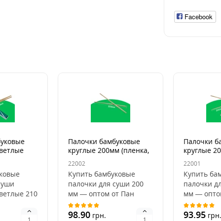
Facebook
буковые
Палочки бамбуковые
Палочки б
ветлые
круглые 200мм (пленка,
круглые 20
/уп)
100шт/уп)
100шт/уп)
22002
22001
ковые
Купить бамбуковые
Купить ба
суши
палочки для суши 200
палочки д
ветлые 210
мм — оптом от Пан
мм — опто
т Пан
Бокс.Бамбуковые
Бокс.Бамб
вые
палочки для суши — это
98.90
палочки д
93.95
грн.
грн