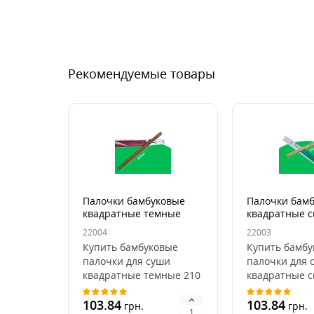
Рекомендуемые товары
Палочки бамбуковые
Палочки бам
квадратные темные
квадратные с
210мм (100шт/уп)
210мм (100шт
22004
22003
Купить бамбуковые
Купить бамбу
палочки для суши
палочки для 
квадратные темные 210
квадратные с
мм — оптом от Пан
мм — оптом о
Бокс.Бамбуковые
103.84
Бокс.Бамбуко
103.84
грн.
грн.