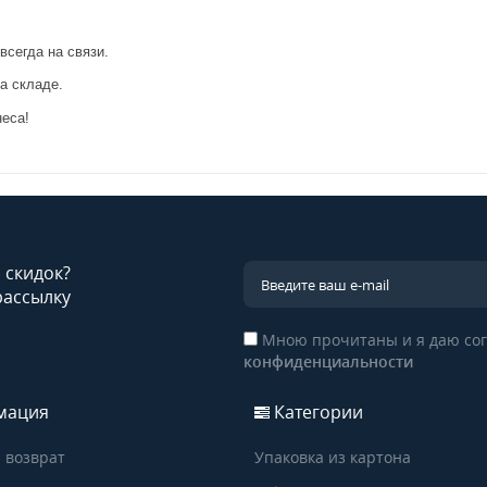
егда на связи.
 складе.
еса!
и скидок?
рассылку
Мною прочитаны и я даю сог
конфиденциальности
мация
Категории
 возврат
Упаковка из картона