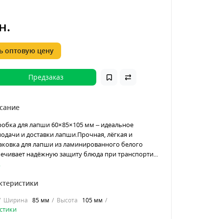
н.
 оптовую цену
Предзаказ
сание
робка для лапши 60×85×105 мм – идеальное
одачи и доставки лапши.Прочная, лёгкая и
аковка для лапши из ламинированного белого
ечивает надёжную защиту блюда при транспорти...
.
ктеристики
Ширина
85 мм
Высота
105 мм
стики