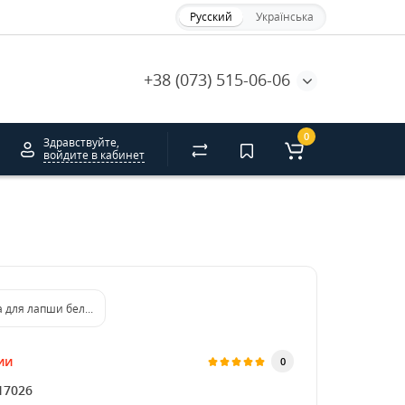
Русский
Українська
+38 (073) 515-06-06
0
Здравствуйте,
войдите в кабинет
 для лапши белая 60*75*90 мм 500 мл/300 г. HRC
ии
0
17026