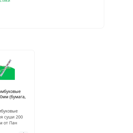
стики
амбуковые
0мм (бумага,
мбуковые
ля суши 200
м от Пан
уковые