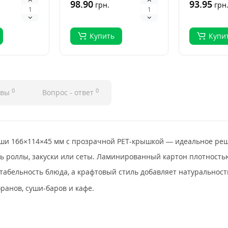
вые
палочки для суши — это
98.90
палочки д
93.95
грн.
грн
клас..
клас..
Купить
Купи
0
0
ывы
Вопрос - ответ
уши 166×114×45 мм с прозрачной PET-крышкой — идеальное реш
 роллы, закуски или сеты. Ламинированный картон плотностью 
абельность блюда, а крафтовый стиль добавляет натуральности
ранов, суши-баров и кафе.