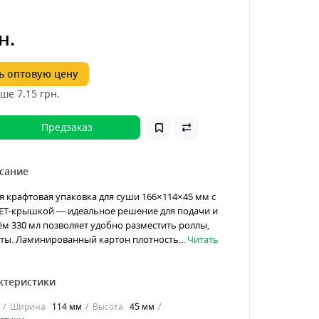
н.
 оптовую цену
ше 7.15
грн.
Предзаказ
сание
 крафтовая упаковка для суши 166×114×45 мм с
ET-крышкой — идеальное решение для подачи и
м 330 мл позволяет удобно разместить роллы,
еты. Ламинированный картон плотность...
Читать
ктеристики
Ширина
114 мм
Высота
45 мм