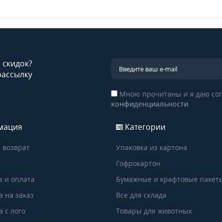
и скидок?
рассылку
Мною прочитаны и я даю сог
конфиденциальности
мация
Категории
 возврат
Упаковка из картона
Гофрокартон
а и оплата
Бумажные и крафтовые пакет
а на заказ
Все для склада
 с лого
Товары для животных