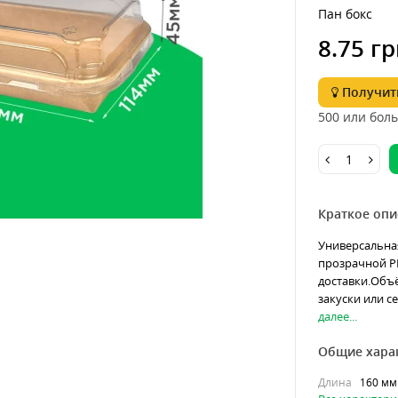
Пан бокс
8.75 гр
Получить
500 или боль
Краткое опи
Универсальная
прозрачной P
доставки.Объё
закуски или с
далее...
Общие хара
Длина
160 мм