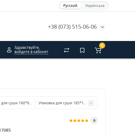
Русский
Українська
+38 (073) 515-06-06
0
Здравствуйте,
войдите в кабинет
 для суши 160*89*45 мм с PET-крышкой
Упаковка для суши 185*128*45 мм с PET-крышкой
0
17085