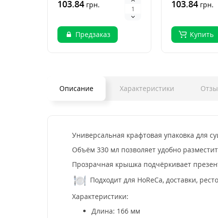
Бокс.Бамбуковые
103.84
Бокс.Бамбуко
103.84
грн.
грн.
палочки д..
палочки ..
Предзаказ
Купить
Описание
Характеристики
Отз
Универсальная крафтовая упаковка для с
Объём 330 мл позволяет удобно разместить
Прозрачная крышка подчёркивает презент
Подходит для HoReCa, доставки, ресто
Характеристики:
Длина: 166 мм