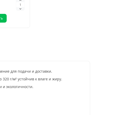
ля суши — это
.
ть
ение для подачи и доставки.
320 г/м² устойчив к влаге и жиру.
 и экологичности.