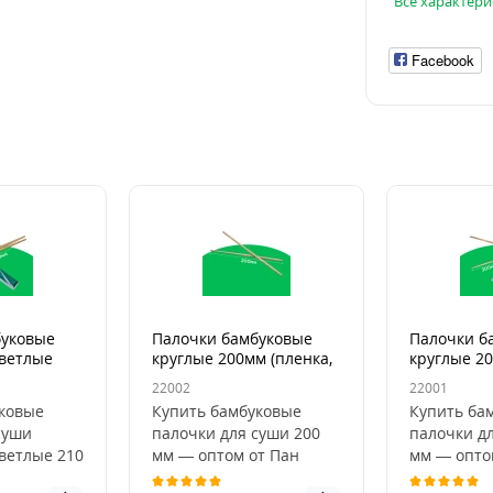
Все характери
Facebook
буковые
Палочки бамбуковые
Палочки б
ветлые
круглые 200мм (пленка,
круглые 20
/уп)
100шт/уп)
100шт/уп)
22002
22001
ковые
Купить бамбуковые
Купить ба
суши
палочки для суши 200
палочки д
ветлые 210
мм — оптом от Пан
мм — опто
т Пан
Бокс.Бамбуковые
Бокс.Бамб