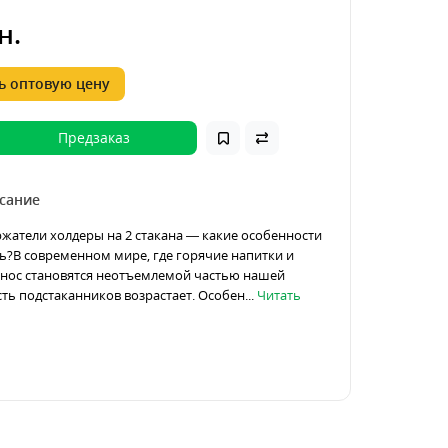
н.
 оптовую цену
Предзаказ
сание
жатели холдеры на 2 стакана — какие особенности
ь?В современном мире, где горячие напитки и
ынос становятся неотъемлемой частью нашей
ть подстаканников возрастает. Особен...
Читать