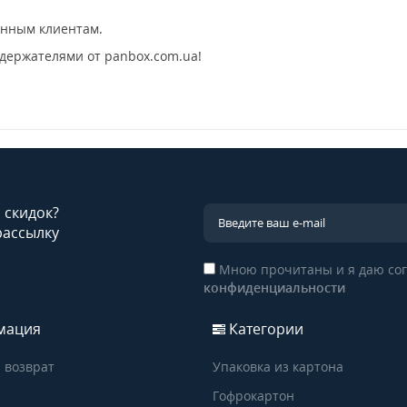
янным клиентам.
 держателями от panbox.com.ua!
и скидок?
рассылку
Мною прочитаны и я даю сог
конфиденциальности
мация
Категории
 возврат
Упаковка из картона
Гофрокартон