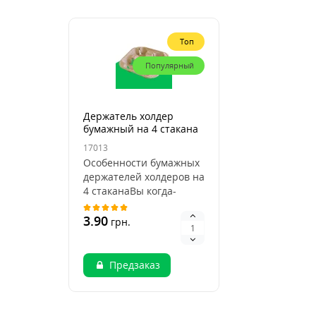
Топ
Популярный
Держатель холдер
бумажный на 4 стакана
17013
Особенности бумажных
держателей холдеров на
4 стаканаВы когда-
нибудь задумывались,
почему люди все ч..
3.90
грн.
Предзаказ