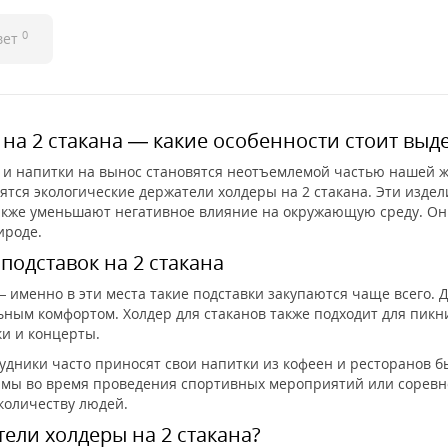
0
вет
на 2 стакана — какие особенности стоит выд
и и напитки на вынос становятся неотъемлемой частью нашей ж
ятся экологические держатели холдеры на 2 стакана. Эти издел
акже уменьшают негативное влияние на окружающую среду. Он
ироде.
одставок на 2 стакана
 именно в эти места такие подставки закупаются чаще всего. 
ым комфортом. Холдер для стаканов также подходит для пикни
ки и концерты.
рудники часто приносят свои напитки из кофеен и ресторанов б
имы во время проведения спортивных мероприятий или соревно
количеству людей.
ели холдеры на 2 стакана?