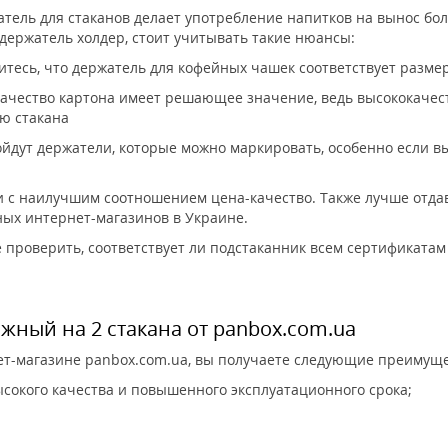
ель для стаканов делает употребление напитков на вынос бол
ержатель холдер, стоит учитывать такие нюансы:
итесь, что держатель для кофейных чашек соответствует разме
Качество картона имеет решающее значение, ведь высококачес
ю стакана
йдут держатели, которые можно маркировать, особенно если 
и с наилучшим соотношением цена-качество. Также лучше отд
нных интернет-магазинов в Украине.
 проверить, соответствует ли подстаканник всем сертификата
жный на 2 стакана от panbox.com.ua
нет-магазине panbox.com.ua, вы получаете следующие преимуще
сокого качества и повышенного эксплуатационного срока;