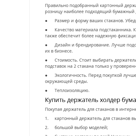
Правильно подобранный картонный держат
розницу наиболее подходящий бумажный д
●
Размер и форму ваших cтаканов. Убед
●
Качество материала подстаканника. 
также обеспечит более надежную фиксаци
●
Дизайн и брендирование. Лучше подо
их в бизнесе.
●
Стоимость. Стоит выбирать держател
подставок на 2 стакана только у провере
●
Экологичность. Перед покупкой лучше
окружающей среды.
●
Теплоизоляцию.
Купить держатель холдер бума
Покупая держатель для стаканов в интер
1.
картонный держатель для стаканов вы
2.
большой выбор моделей;