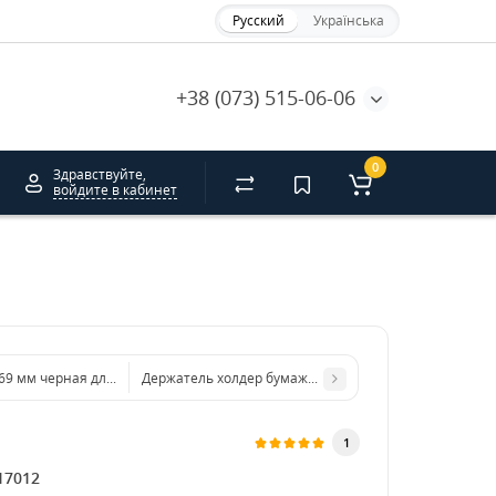
Русский
Українська
+38 (073) 515-06-06
0
Здравствуйте,
войдите в кабинет
9 мм черная для стакана 185 мл. HRC
Держатель холдер бумажный на 4 стакана
1
17012