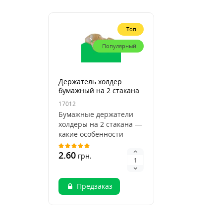
Топ
Популярный
Держатель холдер
бумажный на 2 стакана
17012
Бумажные держатели
холдеры на 2 стакана —
какие особенности
стоит выделить?В
современном мире, где
2.60
грн.
г..
Предзаказ