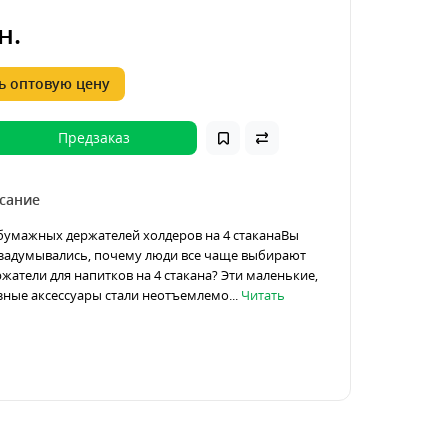
н.
 оптовую цену
Предзаказ
сание
бумажных держателей холдеров на 4 стаканаВы
 задумывались, почему люди все чаще выбирают
атели для напитков на 4 стакана? Эти маленькие,
зные аксессуары стали неотъемлемо...
Читать