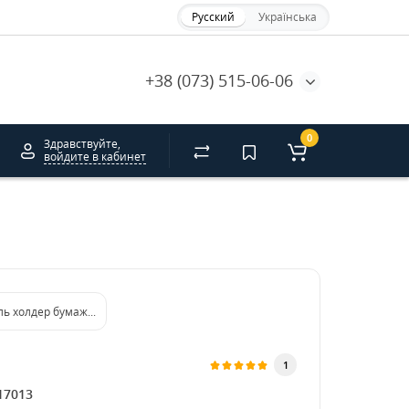
Русский
Українська
+38 (073) 515-06-06
0
Здравствуйте,
войдите в кабинет
ь холдер бумажный на 2 стакана
1
17013