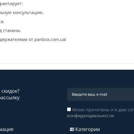
рантирует:
льную консультацию.
са.
д стаканы.
 держателями от panbox.com.ua!
и скидок?
рассылку
Мною прочитаны и я даю сог
конфиденциальности
мация
Категории