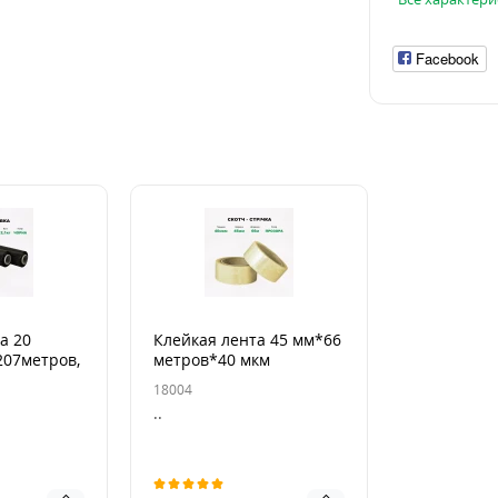
Facebook
а 20
Клейкая лента 45 мм*66
07метров,
метров*40 мкм
 черная
прозрачная
18004
..