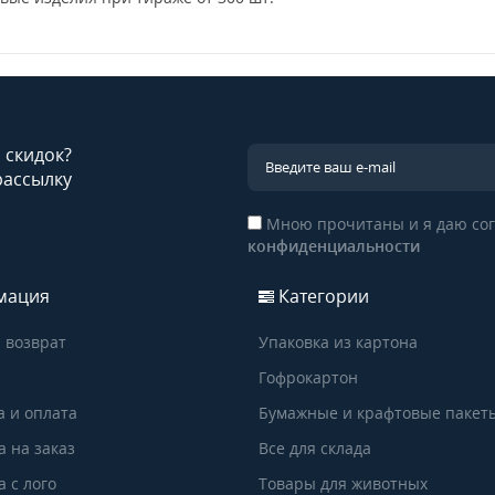
и скидок?
рассылку
Мною прочитаны и я даю сог
конфиденциальности
мация
Категории
 возврат
Упаковка из картона
Гофрокартон
а и оплата
Бумажные и крафтовые пакет
а на заказ
Все для склада
 с лого
Товары для животных