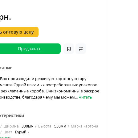
рн.
 оптовую цену
Предзаказ
сание
Box производит и реализует картонную тару
ачения. Одной из самых востребованных упаковок
ырехклапанные короба. Они экономичны в раскрое
оизводстве, благодаря чему мы можем...
Читать
ктеристики
Ширина
330мм
Высота
550мм
Марка картона
Цвет
Бурый
стики