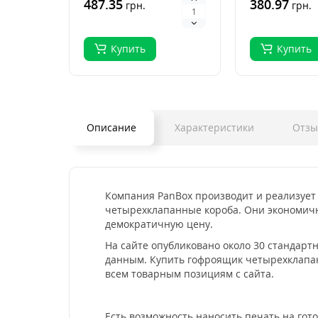
487.35
380.97
грн.
грн.
Купить
Купить
Описание
Характеристики
Отз
Компания PanBox производит и реализует
четырехклапанные короба. Они экономичн
демократичную цену.
На сайте опубликовано около 30 стандар
данным. Купить гофроящик четырехклапан
всем товарным позициям с сайта.
Есть возможность наносить печать на гот