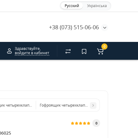
Русский
Українська
+38 (073) 515-06-06
0
Здравствуйте,
войдите в кабинет
ик четырехклапанный 405*265*170 бурый. GFR
Гофроящик четырехклапанный 460*370*545 бурый. 
0
06025