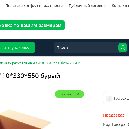
Политика конфиденциальности
Публичный договор
Контакты
ковка по вашим размерам
азать упаковку
к четырехклапанный 410*330*550 бурый. GFR
410*330*550 бурый
Популярный
Гофроящ
Предзаказ
Код Товара: