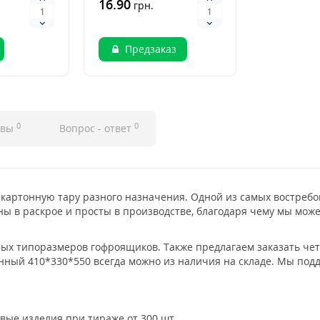
16.90
грн.
Предзаказ
0
0
ывы
Вопрос - ответ
 картонную тару разного назначения. Одной из самых востреб
ы в раскрое и просты в производстве, благодаря чему мы мож
тных типоразмеров гофроящиков. Также предлагаем заказать 
ный 410*330*550 всегда можно из наличия на складе. Мы подд
овые изделия при тираже от 300 шт.