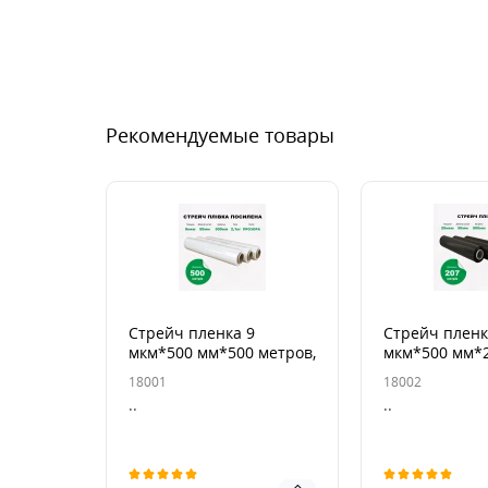
Рекомендуемые товары
Стрейч пленка 9
Стрейч пленк
мкм*500 мм*500 метров,
мкм*500 мм*2
2,1 кг брутто усиленная
2,1 кг брутто
18001
18002
прозрачная
..
..