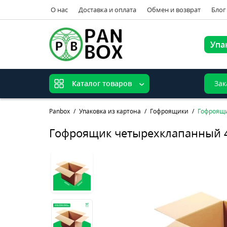
О нас
Доставка и оплата
Обмен и возврат
Блог
Упа
Зак
Каталог товаров
Panbox
Упаковка из картона
Гофроящики
Гофроящи
Гофроящик четырехклапанный 