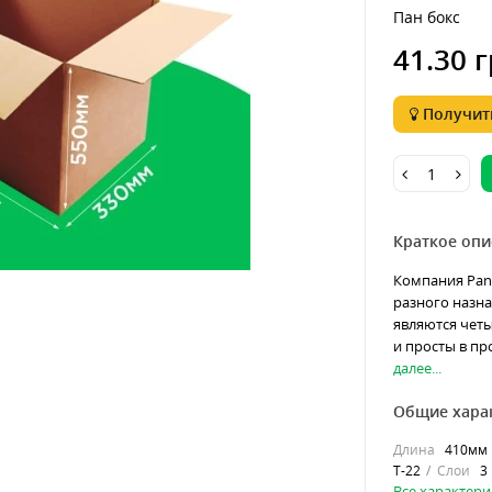
Пан бокс
41.30 г
Получить
Краткое опи
Компания Pan
разного назн
являются чет
и просты в пр
далее...
Общие хара
Длина
410мм
Т-22
Слои
3
Все характери