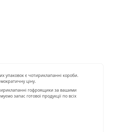
их упаковок є чотириклапанні короби.
емократичну ціну.
чотириклапанні гофроящики за вашими
ємо запас готової продукції по всіх