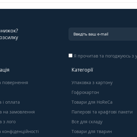
 знижок?
озсилку
Я прочитав та погоджуюсь з
ація
Категорії
а повернення
Упаковка з картону
Гофрокартон
 і оплата
Товари для HoReCa
а на замовлення
Паперові та крафтові пакети
 з лого
Все для складу
а конфіденційності
Товари для тварин