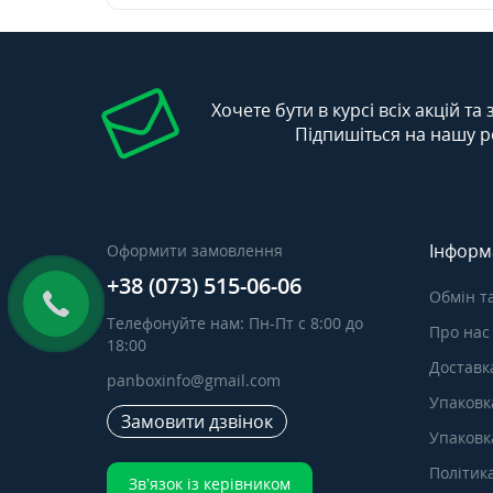
Хочете бути в курсі всіх акцій та
Підпишіться на нашу р
Інформ
Оформити замовлення
+38 (073) 515-06-06
Обмін т
Телефонуйте нам: Пн-Пт с 8:00 до
Про нас
18:00
Доставка
panboxinfo@gmail.com
Упаковк
Замовити дзвінок
Упаковка
Політик
Зв’язок із керівником