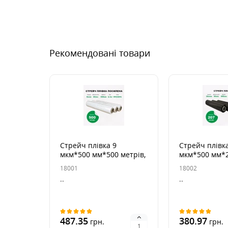
Рекомендовані товари
Стрейч плівка 9
Стрейч плівк
мкм*500 мм*500 метрів,
мкм*500 мм*2
2,1 кг брутто посилена
2,1 кг брутто
18001
18002
прозора
..
..
487.35
380.97
грн.
грн.