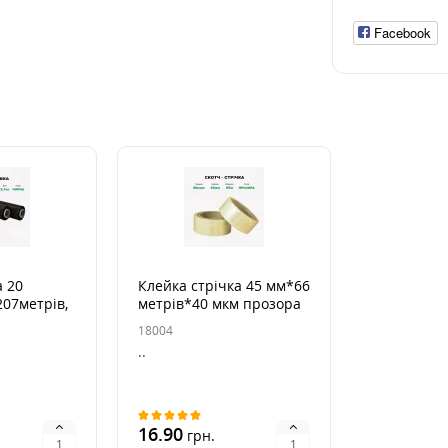
Facebook
а 20
Клейка стрічка 45 мм*66
07метрів,
метрів*40 мкм прозора
 чорна
18004
..
16.90
грн.