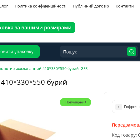
Блог
Політика конфіденційності
Публічний договір
Контакти
ковка за вашими розмірами
овити упаковку
к чотирьохклапанний 410*330*550 бурий. GFR
 410*330*550 бурий
Популярний
Гофроящ
Передзамов
Код товару: