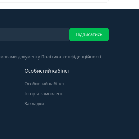
Підписатись
 умовами документу
Політика конфіденційності
Особистий кабінет
Особистий кабінет
Історія замовлень
Закладки