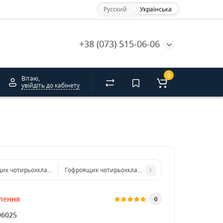
Русский
Українська
+38 (073) 515-06-06
0
Вітаю,
увійдіть до кабінету
ик чотирьохклапанний 405*265*170 бурий. GFR
Гофроящик чотирьохклапанний 460*370*545 бурий.
лення
0
06025