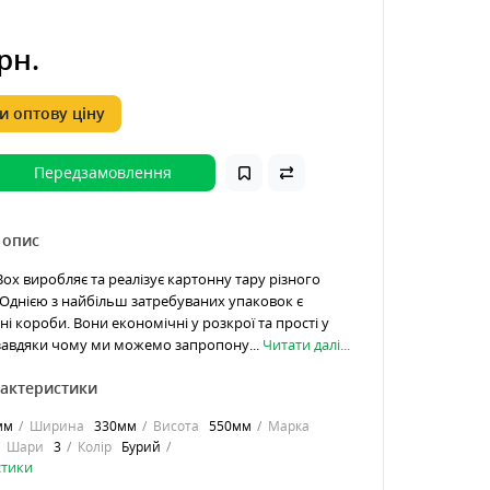
рн.
 оптову ціну
Передзамовлення
 опис
ox виробляє та реалізує картонну тару різного
Однією з найбільш затребуваних упаковок є
і короби. Вони економічні у розкрої та прості у
завдяки чому ми можемо запропону...
Читати далі...
рактеристики
мм
Ширина
330мм
Висота
550мм
Марка
Шари
3
Колір
Бурий
стики