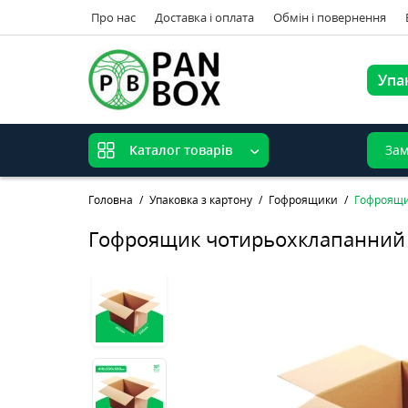
Про нас
Доставка і оплата
Обмін і повернення
Упа
Зам
Каталог товарів
Головна
Упаковка з картону
Гофроящики
Гофроящи
Гофроящик чотирьохклапанний