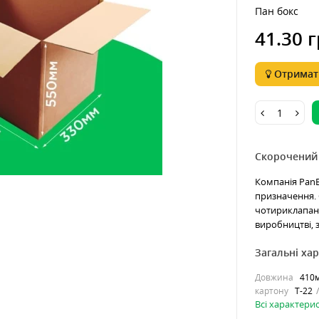
Пан бокс
41.30 г
Отримати
Скорочений
Компанія PanB
призначення. 
чотириклапанн
виробництві, 
Загальні ха
Довжина
410
картону
Т-22
Всі характери