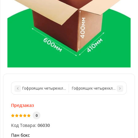
Гофроящик четырехклапанный 240*240*200 бурый. GFR
Гофроящик четырехклапанный 700*4
Предзаказ
0
Код Товара:
06030
Пан бокс