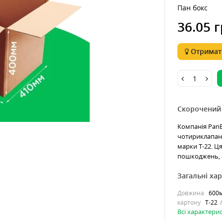
Пан бокс
36.05 г
Отримати
Скорочений
Компанія PanB
чотириклапан
марки Т-22. Ц
пошкоджень, а
Загальні ха
Довжина
600
картону
Т-22
Всі характери