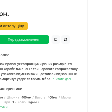
рн.
 оптову ціну
Передзамовлення
 опис
ox пропонує гофроящики різних розмірів. Усі
ні короби виконані з тришарового гофрокартону
я упаковка відмінно захищає товари від зовнішніх
мортизує удари та гасить вібра...
Читати далі...
рактеристики
мм
Ширина
400мм
Висота
400мм
Марка
Шари
3
Колір
Бурий
стики