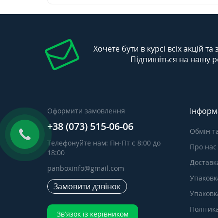
Хочете бути в курсі всіх акцій та
Підпишіться на нашу р
Інформ
Оформити замовлення
+38 (073) 515-06-06
Обмін т
Телефонуйте нам: Пн-Пт с 8:00 до
Про нас
18:00
Доставка
panboxinfo@gmail.com
Упаковк
Замовити дзвінок
Упаковка
Політик
Зв’язок із керівником