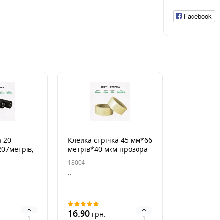
Facebook
а 20
Клейка стрічка 45 мм*66
07метрів,
метрів*40 мкм прозора
 чорна
18004
..
16.90
грн.