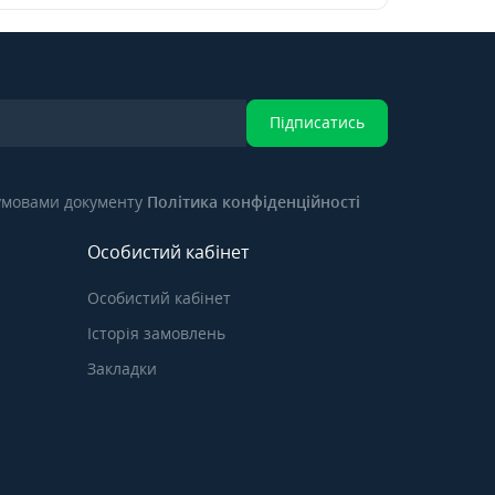
Підписатись
 умовами документу
Політика конфіденційності
Особистий кабінет
Особистий кабінет
Історія замовлень
Закладки