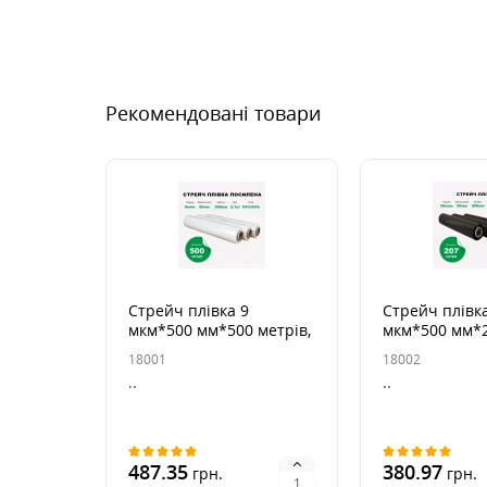
Рекомендовані товари
Стрейч плівка 9
Стрейч плівк
мкм*500 мм*500 метрів,
мкм*500 мм*2
2,1 кг брутто посилена
2,1 кг брутто
18001
18002
прозора
..
..
487.35
380.97
грн.
грн.