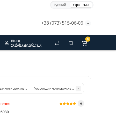
Русский
Українська
+38 (073) 515-06-06
0
Вітаю,
увійдіть до кабінету
ик чотирьохклапанний 240*240*200 бурий. GFR
Гофроящик чотирьохклапанний 700*400*420 бурий (3
лення
0
06030