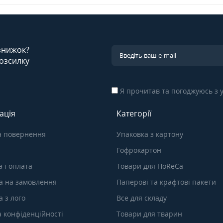
 знижок?
озсилку
Я прочитав та погоджуюсь з
ація
Категорії
а повернення
Упаковка з картону
Гофрокартон
 і оплата
Товари для HoReCa
а на замовлення
Паперові та крафтові пакети
 з лого
Все для складу
а конфіденційності
Товари для тварин