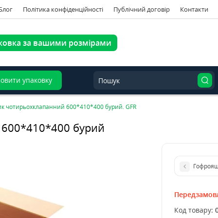
Блог
Політика конфіденційності
Публічний договір
Контакти
ковка за вашими розмірами
овити упаковку
к чотирьохклапанний 600*410*400 бурий. GFR
 600*410*400 бурий
Гофроящ
Передзамов
Код товару: