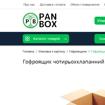
Про нас
Доставка і оплата
Обмін і повернення
Упа
Зам
Каталог товарів
Головна
Упаковка з картону
Гофроящики
Гофроящи
Гофроящик чотирьохклапанний