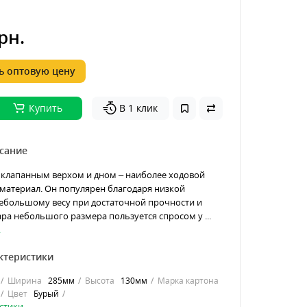
рн.
 оптовую цену
Купить
В 1 клик
сание
 клапанным верхом и дном – наиболее ходовой
материал. Он популярен благодаря низкой
небольшому весу при достаточной прочности и
ра небольшого размера пользуется спросом у ...
.
ктеристики
Ширина
285мм
Высота
130мм
Марка картона
Цвет
Бурый
стики