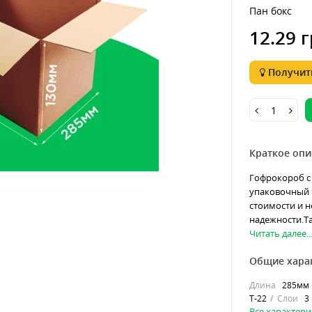
Пан бокс
12.29 г
Получить
Краткое опи
Гофрокороб с
упаковочный 
стоимости и 
надежности.Та
Читать далее..
Общие хара
Длина
285мм
Т-22
Слои
3
Все характери