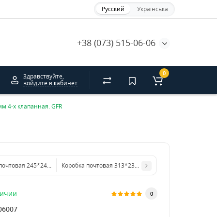
Русский
Українська
+38 (073) 515-06-06
0
Здравствуйте,
войдите в кабинет
м 4-х клапанная. GFR
Коробка почтовая 245*245*120 мм 4-х клапанная. GFR
Коробка почтовая 313*232*100 мм 4-х клапанная. GF
личии
0
06007