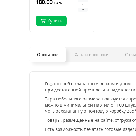
практичное и
180.00
грн.
экологичное реш..
Купить
Описание
Характеристики
Отз
Гофрокороб с клапанным верхом и дном –
при достаточной прочности и надежности
Тара небольшого размера пользуется спро
можно в минимальной партии от 100 штук
четырехклапанную почтовую коробку 285*2
Товары, размещенные на сайте, отгружаютс
Есть возможность печатать готовые издел