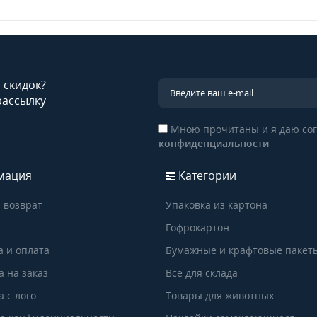
и скидок?
рассылку
Мною прочитаны и я даю сог
конфиденциальности
мация
Категории
 возврат
Упаковка из картона
Гофрокартон
а и оплата
Бумажные и крафтовые пакет
а на заказ
Все для склада
 с лого
Товары для животных