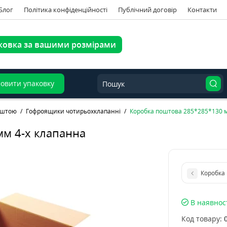
Блог
Політика конфіденційності
Публічний договір
Контакти
ковка за вашими розмірами
овити упаковку
оштою
Гофроящики чотирьохклапанні
Коробка поштова 285*285*130 м
м 4-х клапанна
В наявнос
Код товару: