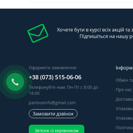
Хочете бути в курсі всіх акцій та
Підпишіться на нашу р
Інформ
Оформити замовлення
+38 (073) 515-06-06
Обмін т
Телефонуйте нам: Пн-Пт с 8:00 до
Про нас
18:00
Доставка
panboxinfo@gmail.com
Упаковк
Замовити дзвінок
Упаковка
Політик
Зв’язок із керівником