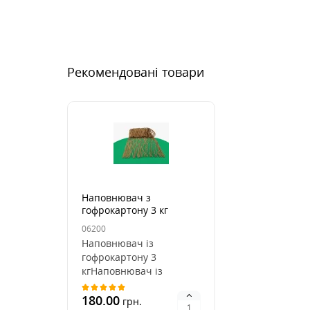
Рекомендовані товари
Наповнювач з
гофрокартону 3 кг
06200
Наповнювач із
гофрокартону 3
кгНаповнювач із
гофрокартону — це
практичне та
180.00
грн.