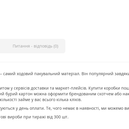
Питання - відповідь (0)
– самий ходовий пакувальний матеріал.
Він популярний завдяки
том у сервісів доставки та маркет-плейсів.
Купити коробки пош
ий бурий картон можна оформити брендованим скотчем або на
лькості займе у вас всього кілька кліків.
ажуються у день оплати.
Те, чого немає в наявності, ми можемо в
ові вироби при тиражі від 300 шт.