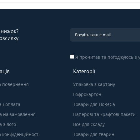
 знижок?
озсилку
Я прочитав та погоджуюсь з
ація
Категорії
а повернення
Упаковка з картону
Гофрокартон
 і оплата
Товари для HoReCa
а на замовлення
Паперові та крафтові пакети
 з лого
Все для складу
а конфіденційності
Товари для тварин