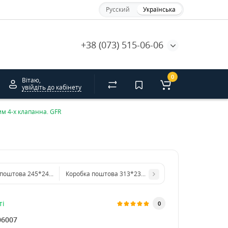
Русский
Українська
+38 (073) 515-06-06
0
Вітаю,
увійдіть до кабінету
м 4-х клапанна. GFR
Коробка поштова 245*245*120 мм 4-х клапанна. GFR
Коробка поштова 313*232*100 мм 4-х клапанна. GFR
ті
0
06007