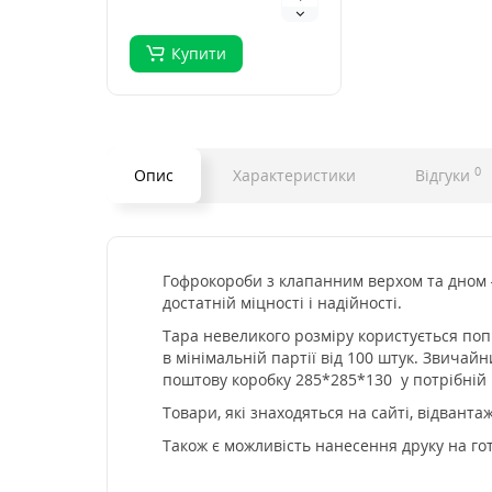
екологічне рішення для
з..
Купити
0
Опис
Характеристики
Відгуки
Гофрокороби з клапанним верхом та дном 
достатній міцності і надійності.
Тара невеликого розміру користується попи
в мінімальній партії від 100 штук.
Звичайн
поштову коробку 285*285*130 у потрібній кі
Товари, які знаходяться на сайті, відвант
Також є можливість нанесення друку на гот