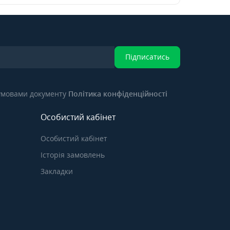
Підписатись
 умовами документу
Політика конфіденційності
Особистий кабінет
Особистий кабінет
Історія замовлень
Закладки