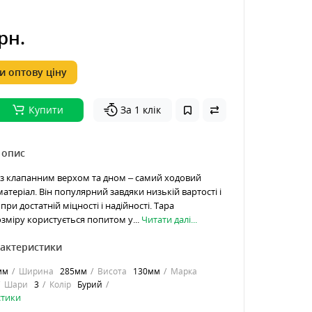
рн.
 оптову ціну
Купити
За 1 клік
 опис
з клапанним верхом та дном – самий ходовий
атеріал. Він популярний завдяки низькій вартості і
 при достатній міцності і надійності. Тара
зміру користується попитом у...
Читати далі...
рактеристики
мм
Ширина
285мм
Висота
130мм
Марка
Шари
3
Колір
Бурий
стики