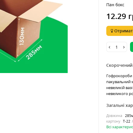
Пан бокс
12.29 г
Отримати
Скорочений
Гофрокороби 
пакувальний м
невеликій вазі
невеликого ро
Загальні ха
Довжина
285
картону
Т-22
Всі характери