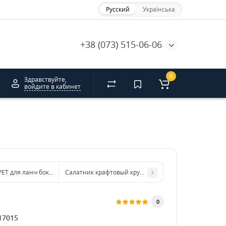
Русский
Українська
+38 (073) 515-06-06
0
Здравствуйте,
войдите в кабинет
ЕТ для ланч-бокса 500, 750, 1000 мл 170х120мм
Салатник крафтовый круглый 750 мл. HRC
0
17015