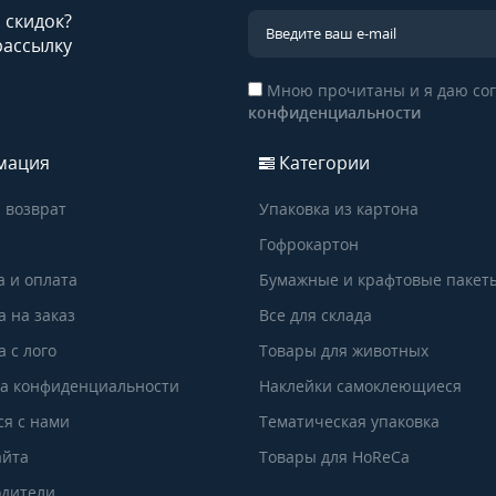
и скидок?
рассылку
Мною прочитаны и я даю сог
конфиденциальности
мация
Категории
 возврат
Упаковка из картона
Гофрокартон
а и оплата
Бумажные и крафтовые пакет
а на заказ
Все для склада
 с лого
Товары для животных
а конфиденциальности
Наклейки самоклеющиеся
ся с нами
Тематическая упаковка
айта
Товары для HoReCa
дители