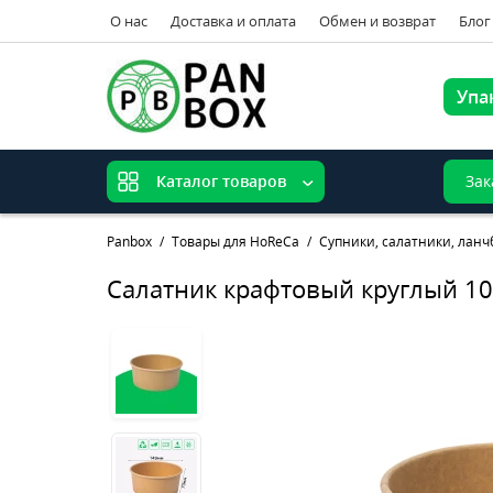
О нас
Доставка и оплата
Обмен и возврат
Блог
Упа
Зак
Каталог товаров
Panbox
Товары для HoReCa
Супники, салатники, ланч
Салатник крафтовый круглый 1