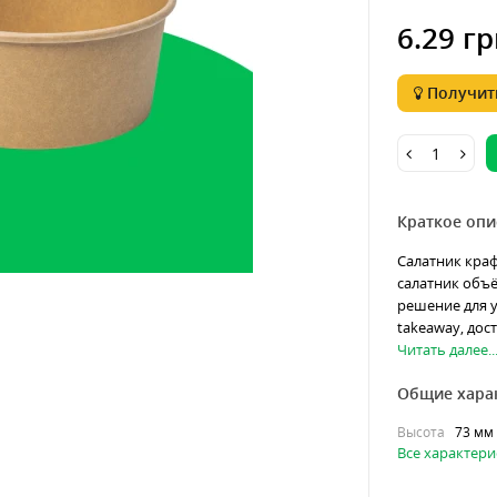
6.29 гр
Получить
Краткое опи
Салатник кра
салатник объё
решение для у
takeaway, дос
Читать далее..
Общие хара
Высота
73 мм
Все характери