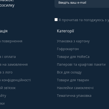
озсилку
Я прочитав та погоджуюсь з
ація
Категорії
а повернення
Упаковка з картону
Гофрокартон
 і оплата
Товари для HoReCa
а на замовлення
Паперові та крафтові пакети
 з лого
Все для складу
а конфіденційності
Товари для тварин
й зв’язок
Наклейки самоклеючі
айту
Тематична упаковка
ики