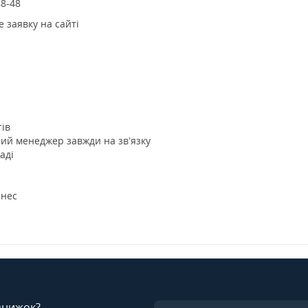
88-48
е заявку на сайті
тів
ий менеджер завжди на зв’язку
аді
знес
 знижок?