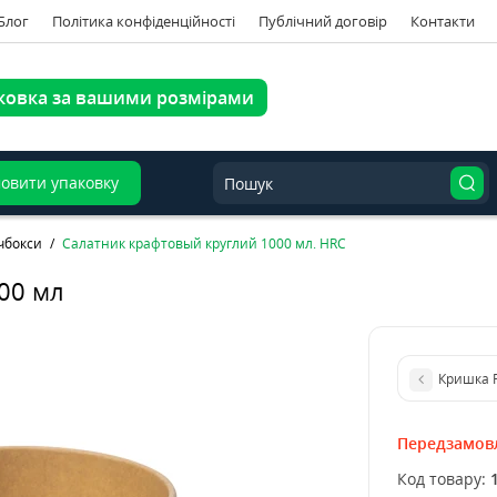
Блог
Політика конфіденційності
Публічний договір
Контакти
ковка за вашими розмірами
овити упаковку
чбокси
Салатник крафтовый круглий 1000 мл. HRC
00 мл
Кришка Р
Передзамов
Код товару: