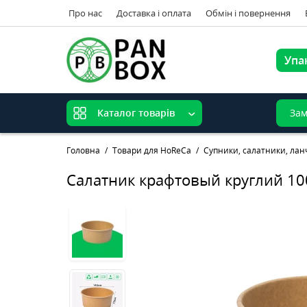
Про нас
Доставка і оплата
Обмін і повернення
Упа
Зам
Каталог товарів
Головна
Товари для HoReCa
Супники, салатники, лан
Салатник крафтовый круглий 10