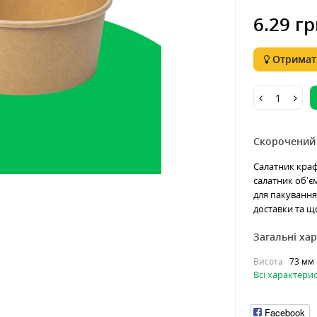
6.29 гр
Отримати
Скорочений
Салатник краф
салатник об’є
для пакування 
доставки та щ
Загальні ха
Висота
73 мм
Всі характери
Facebook