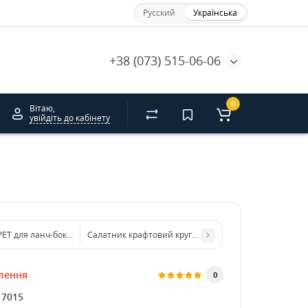
Русский
Українська
+38 (073) 515-06-06
0
Вітаю,
увійдіть до кабінету
ЕТ для ланч-боксу 500, 750, 1000 мл 170х120мм
Салатник крафтовий круглий 750 мл. HRC
лення
0
17015