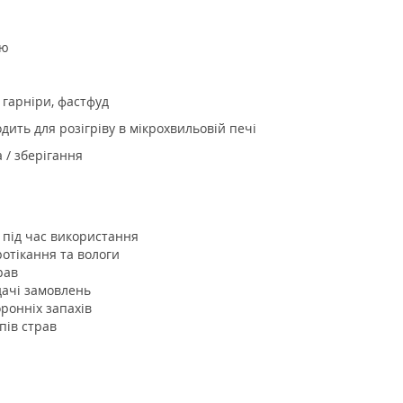
єю
 гарніри, фастфуд
дить для розігріву в мікрохвильовій печі
 / зберігання
 під час використання
отікання та вологи
рав
дачі замовлень
ронніх запахів
пів страв