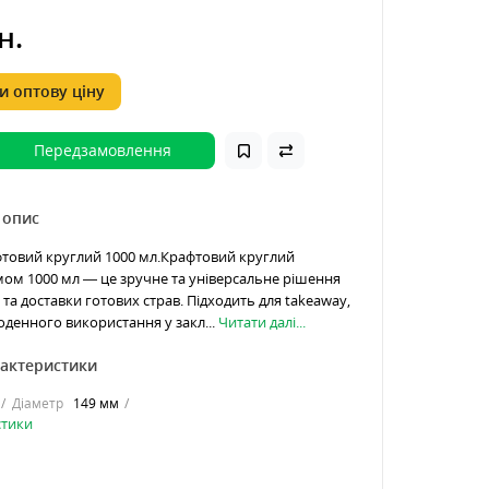
н.
 оптову ціну
Передзамовлення
 опис
товий круглий 1000 мл.Крафтовий круглий
мом 1000 мл — це зручне та універсальне рішення
та доставки готових страв. Підходить для takeaway,
оденного використання у закл...
Читати далі...
рактеристики
Діаметр
149 мм
стики