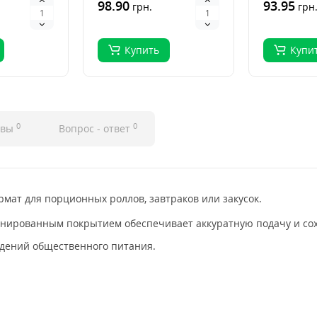
вые
палочки для суши — это
98.90
палочки д
93.95
грн.
грн
клас..
клас..
Купить
Купи
0
0
ывы
Вопрос - ответ
мат для порционных роллов, завтраков или закусок.
минированным покрытием обеспечивает аккуратную подачу и сох
едений общественного питания.