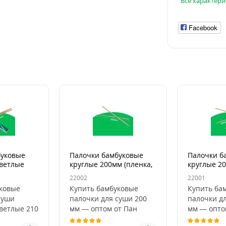
Все характери
Facebook
буковые
Палочки бамбуковые
Палочки б
ветлые
круглые 200мм (пленка,
круглые 20
/уп)
100шт/уп)
100шт/уп)
22002
22001
ковые
Купить бамбуковые
Купить ба
суши
палочки для суши 200
палочки д
ветлые 210
мм — оптом от Пан
мм — опто
т Пан
Бокс.Бамбуковые
Бокс.Бамб