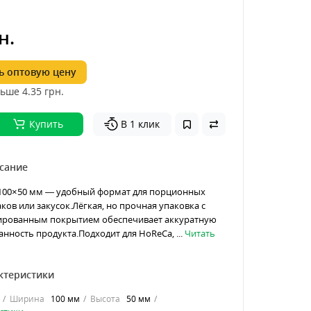
н.
 оптовую цену
ьше 4.35
грн.
Купить
В 1 клик
сание
100×50 мм — удобный формат для порционных
аков или закусок.Лёгкая, но прочная упаковка с
рованным покрытием обеспечивает аккуратную
анность продукта.Подходит для HoReCa, ...
Читать
ктеристики
Ширина
100 мм
Высота
50 мм