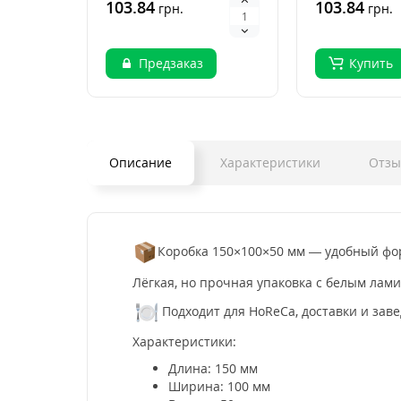
Бокс.Бамбуковые
103.84
Бокс.Бамбуко
103.84
грн.
грн.
палочки д..
палочки ..
Предзаказ
Купить
Описание
Характеристики
Отз
Коробка 150×100×50 мм — удобный фор
Лёгкая, но прочная упаковка с белым ла
Подходит для HoReCa, доставки и зав
Характеристики:
Длина: 150 мм
Ширина: 100 мм