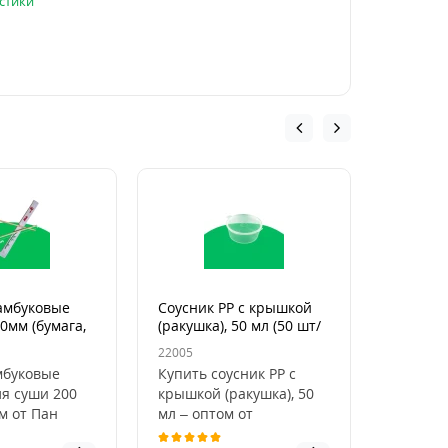
стики
амбуковые
Соусник PP с крышкой
Соусник
0мм (бумага,
(ракушка), 50 мл (50 шт/
(мушля),
уп)
22005
22006
мбуковые
Купить соусник PP с
Соусник
ля суши 200
крышкой (ракушка), 50
(ракушк
м от Пан
мл – оптом от
объёмом
уковые
производителя.Одноразовый
крышко