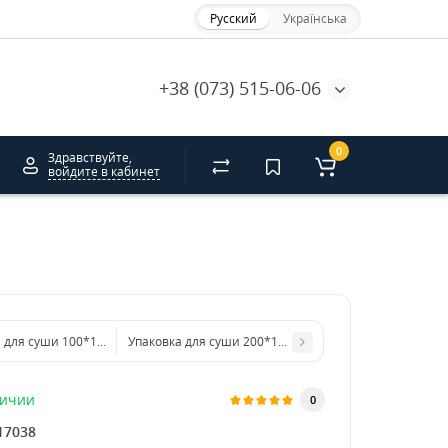
Русский
Українська
+38 (073) 515-06-06
0
Здравствуйте,
войдите в кабинет
 для суши 100*100*50 КРАФТ. HRC
Упаковка для суши 200*150*50 мм БЕЛАЯ. HRC
личии
0
17038