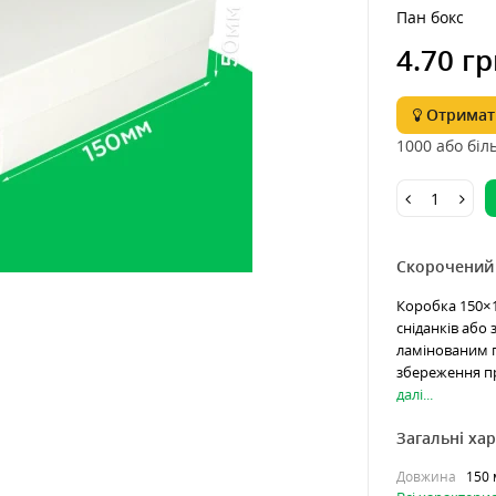
Пан бокс
4.70 гр
Отримати
1000 або біл
Скорочений
Коробка 150×1
сніданків або 
ламінованим п
збереження пр
далі...
Загальні ха
Довжина
150