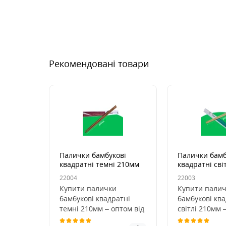
Рекомендовані товари
Палички бамбукові
Палички бамб
квадратні темні 210мм
квадратні сві
(100шт/уп)
(100шт/уп)
22004
22003
Купити палички
Купити пали
бамбукові квадратні
бамбукові ква
темні 210мм – оптом від
світлі 210мм 
Пан Бокс.Бамбукові
Пан Бокс.Бам