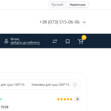
Русский
Українська
+38 (073) 515-06-06
0
Вітаю,
увійдіть до кабінету
 для суші 100*100*50 КРАФТ. HRC
Упаковка для суші 200*150*50 мм БІЛА. HRC
ті
0
17038