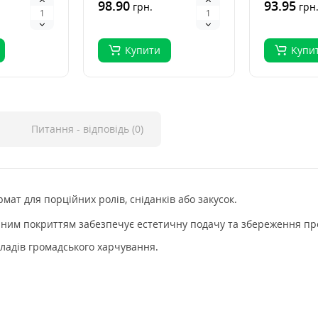
уші — це..
для суші — це класич..
98.90
для суші —
93.95
грн.
грн
Купити
Купи
Питання - відповідь (0)
ат для порційних ролів, сніданків або закусок.
ваним покриттям забезпечує естетичну подачу та збереження пр
кладів громадського харчування.