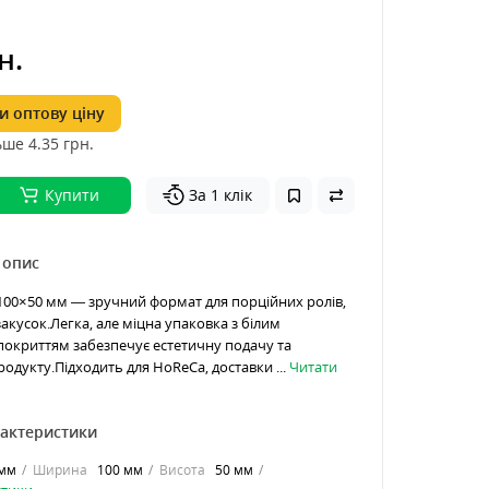
н.
 оптову ціну
ьше 4.35
грн.
Купити
За 1 клік
 опис
00×50 мм — зручний формат для порційних ролів,
закусок.Легка, але міцна упаковка з білим
окриттям забезпечує естетичну подачу та
одукту.Підходить для HoReCa, доставки ...
Читати
рактеристики
 мм
Ширина
100 мм
Висота
50 мм