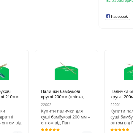
Всі характери
Facebook
укові
Палички бамбукові
Палички б
тлі 210мм
круглі 200мм (плівка,
круглі 200
100шт/уп)
100шт/уп)
22002
22001
чки
Купити палички для
Купити па
дратні
суші бамбукові 200 мм –
суші бамбу
– оптом від
оптом від Пан
оптом від 
букові
Бокс.Бамбукові палички
Бокс.Бамбу