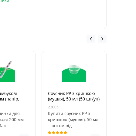
стики
амбукові
Соусник PP з кришкою
Соусник
мм (папір,
(мушля), 50 мл (50 шт/уп)
(ракушка
уп)
22005
22006
лички для
Купити соусник PP з
Соусник
кові 200 мм –
кришкою (мушля), 50 мл
(мушля)
Пан
– оптом від
об’ємом
кові палички
виробника.Одноразовий
кришко