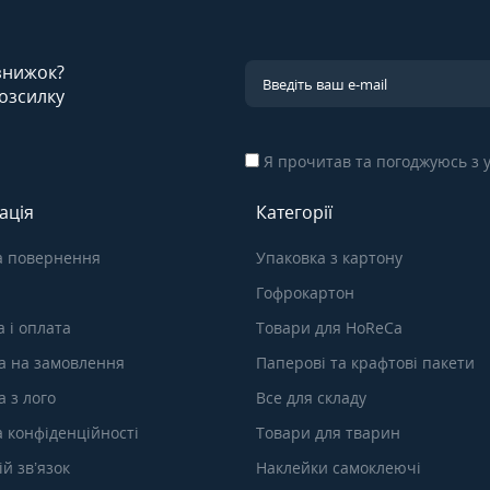
 знижок?
озсилку
Я прочитав та погоджуюсь з
ація
Категорії
а повернення
Упаковка з картону
Гофрокартон
 і оплата
Товари для HoReCa
а на замовлення
Паперові та крафтові пакети
 з лого
Все для складу
а конфіденційності
Товари для тварин
й зв’язок
Наклейки самоклеючі