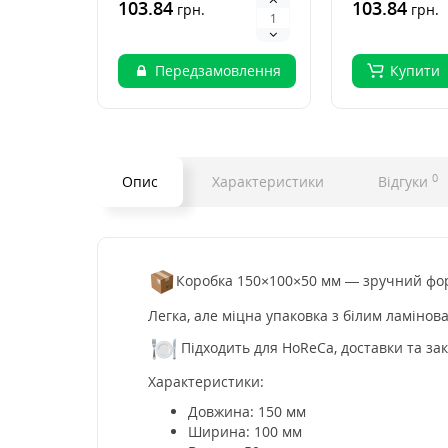
палички для суші — це ..
103.84
палички для с
103.84
грн.
грн.
Передзамовлення
Купити
0
Опис
Характеристики
Відгуки
Коробка 150×100×50 мм — зручний форм
Легка, але міцна упаковка з білим ламіно
Підходить для HoReCa, доставки та за
Характеристики:
Довжина: 150 мм
Ширина: 100 мм