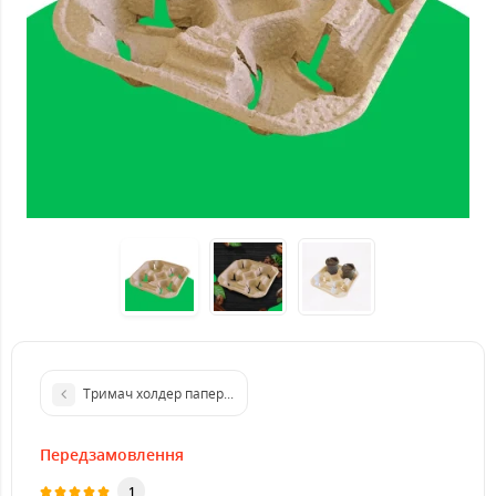
Тримач холдер паперовий на 2 стакани
Передзамовлення
1