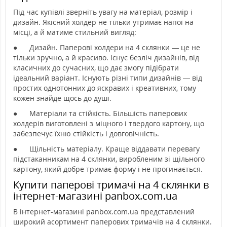
Під час купівлі зверніть увагу на матеріал, розмір і
дизайн. Якісний холдер не тільки утримає напої на
місці, а й матиме стильний вигляд:
●
Дизайн. Паперові холдери на 4 склянки — це не
тільки зручно, а й красиво. Існує безліч дизайнів, від
класичних до сучасних, що дає змогу підібрати
ідеальний варіант. Існують різні типи дизайнів — від
простих однотонних до яскравих і креативних, тому
кожен знайде щось до душі.
●
Матеріали та стійкість. Більшість паперових
холдерів виготовлені з міцного і твердого картону, що
забезпечує їхню стійкість і довговічність.
●
Щільність матеріалу. Краще віддавати перевагу
підстаканникам на 4 склянки, виробленим зі щільного
картону, який добре тримає форму і не прогинається.
Купити паперові тримачі на 4 склянки в
інтернет-магазині panbox.com.ua
В інтернет-магазині panbox.com.ua представлений
широкий асортимент паперових тримачів на 4 склянки.