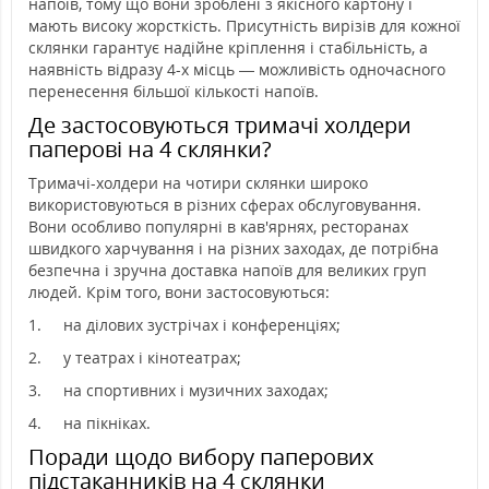
напоїв, тому що вони зроблені з якісного картону і
мають високу жорсткість. Присутність вирізів для кожної
склянки гарантує надійне кріплення і стабільність, а
наявність відразу 4-х місць — можливість одночасного
перенесення більшої кількості напоїв.
Де застосовуються тримачі холдери
паперові на 4 склянки?
Тримачі-холдери на чотири склянки широко
використовуються в різних сферах обслуговування.
Вони особливо популярні в кав'ярнях, ресторанах
швидкого харчування і на різних заходах, де потрібна
безпечна і зручна доставка напоїв для великих груп
людей. Крім того, вони застосовуються:
1.
на ділових зустрічах і конференціях;
2.
у театрах і кінотеатрах;
3.
на спортивних і музичних заходах;
4.
на пікніках.
Поради щодо вибору паперових
підстаканників на 4 склянки