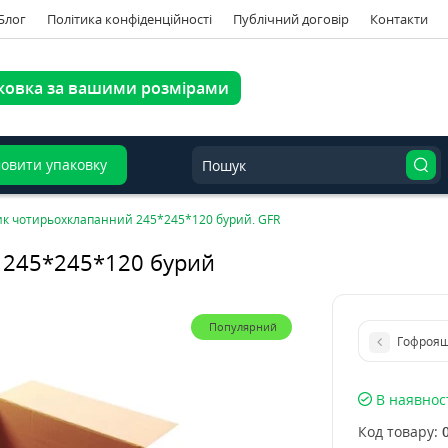
Блог
Політика конфіденційності
Публічний договір
Контакти
ковка за вашими розмірами
овити упаковку
к чотирьохклапанний 245*245*120 бурий. GFR
 245*245*120 бурий
Популярний
Гофроящ
В наявнос
Код товару: