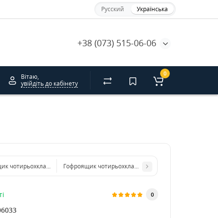
Русский
Українська
+38 (073) 515-06-06
0
Вітаю,
увійдіть до кабінету
ик чотирьохклапанний 230*155*70 бурий. GFR
Гофроящик чотирьохклапанний 295*285*260 бурий.
ті
0
06033