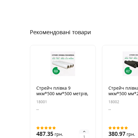
Рекомендовані товари
Стрейч плівка 9
Стрейч плівк
мкм*500 мм*500 метрів,
мкм*500 мм*2
2,1 кг брутто посилена
2,1 кг брутто
18001
18002
прозора
..
..
487.35
380.97
грн.
грн.