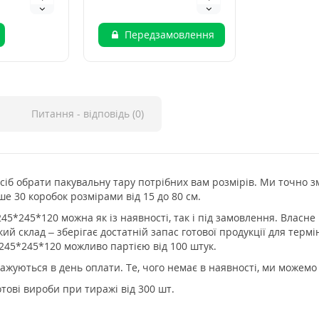
Передзамовлення
Питання - відповідь (0)
сіб обрати пакувальну тару потрібних вам розмірів. Ми точно з
ше 30 коробок розмірами від 15 до 80 см.
*245*120 можна як із наявності, так і під замовлення. Власн
кий склад – зберігає достатній запас готової продукції для терм
45*245*120 можливо партією від 100 штук.
нтажуються в день оплати. Те, чого немає в наявності, ми можем
тові вироби при тиражі від 300 шт.