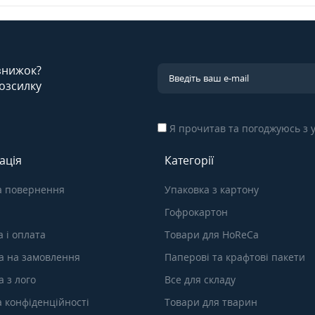
 знижок?
озсилку
Я прочитав та погоджуюсь з
ація
Категорії
а повернення
Упаковка з картону
Гофрокартон
 і оплата
Товари для HoReCa
а на замовлення
Паперові та крафтові пакети
 з лого
Все для складу
а конфіденційності
Товари для тварин