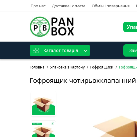
Про нас
Доставка і оплата
Обмін і повернення
Упа
Зам
Каталог товарів
Головна
Упаковка з картону
Гофроящики
Гофроящи
Гофроящик чотирьохклапанний