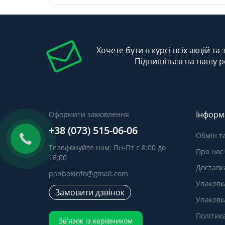
Хочете бути в курсі всіх акцій та
Підпишіться на нашу р
Інформ
Оформити замовлення
+38 (073) 515-06-06
Обмін т
Телефонуйте нам: Пн-Пт с 8:00 до
Про нас
18:00
Доставка
panboxinfo@gmail.com
Упаковк
Замовити дзвінок
Упаковка
Політик
Зв’язок із керівником