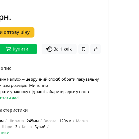
рн.
 оптову ціну
Купити
За 1 клік
 опис
зин PanBox – це зручний спосіб обрати пакувальну
х вам розмірів. Ми точно
рати упаковку під ваші габарити, адже у нас в
итати далі...
рактеристики
мм
Ширина
245мм
Висота
120мм
Марка
Шари
3
Колір
Бурий
стики