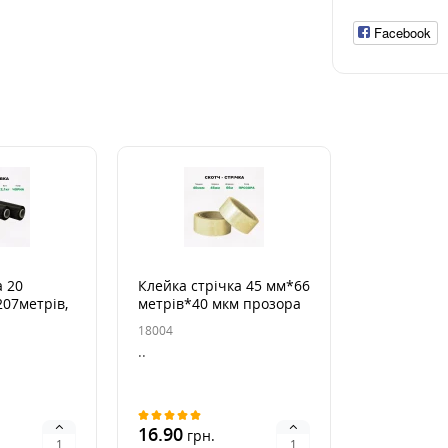
Facebook
а 20
Клейка стрічка 45 мм*66
07метрів,
метрів*40 мкм прозора
 чорна
18004
..
16.90
грн.