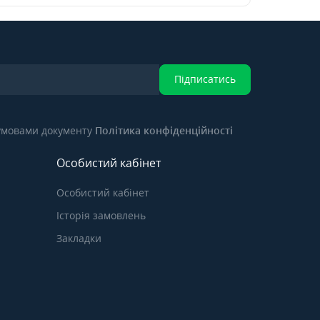
Підписатись
 умовами документу
Політика конфіденційності
Особистий кабінет
Особистий кабінет
Історія замовлень
Закладки