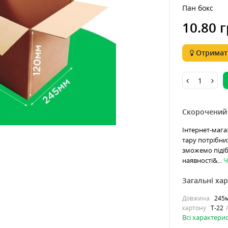
Пан бокс
10.80 г
Отримати
Скорочений
Інтернет-мага
тару потрібни
зможемо підіб
наявності&...
Ч
Загальні ха
Довжина
245
картону
Т-22
Всі характери