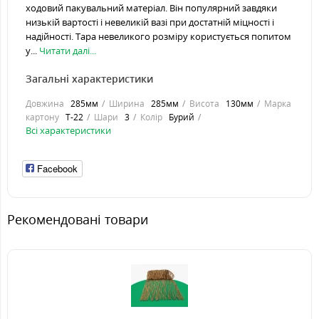
ходовий пакувальний матеріал. Він популярний завдяки
низькій вартості і невеликій вазі при достатній міцності і
надійності. Тара невеликого розміру користується попитом
у...
Читати далі...
Загальні характеристики
Довжина
285мм
Ширина
285мм
Висота
130мм
Марка
картону
Т-22
Шари
3
Колір
Бурий
Всі характеристики
Facebook
Рекомендовані товари