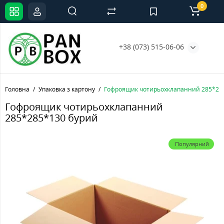
0
+38 (073) 515-06-06
Головна
Упаковка з картону
Гофроящик чотирьохклапанний 285*285
Гофроящик чотирьохклапанний
285*285*130 бурий
Популярний