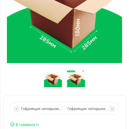
Гофроящик чотирьохклапанний 380*255*230 бурий. GFR
Гофроящик чотирьохклапанний 380
В наявності