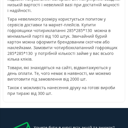
низькій вартості і невеликій вазі при достатній міцності
і надійності.
Тара невеликого розміру користується попитом у
сервісів доставки та маркет-плейсів.
Купити
гофроящики чотириклапанні 285*285*130 можна в
мінімальній партії від 100 штук.
Звичайний бурий
картон можна оформити брендованим скотчем або
наклейками.
Замовити чотирбохклапанний гофроящик
285*285*130 у потрібній кількості займе у вас всього
кілька кліків.
Товари, які знаходяться на сайті, відвантажуються у
день оплати.
Те, чого немає в наявності, ми можемо
виготовити під замовлення від 2000 шт.
Також є можливість нанесення друку на готові вироби
при тиражі від 300 шт.
Хочете бути в курсі всіх акцій та знижок?