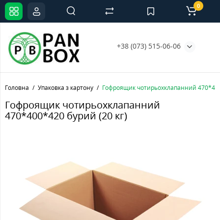
0
+38 (073) 515-06-06
Головна
Упаковка з картону
Гофроящик чотирьохклапанний 470*400*
Гофроящик чотирьохклапанний
470*400*420 бурий (20 кг)