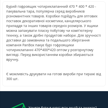
Бурий гофроящик чотириклапанний 470 * 400 * 420 -
пакувальна тара, популярна серед виробників
різноманітних товарів. Коробки підійдуть для оптових
поставок декоративної косметики, канцелярського
приладдя та інших товарів середніх розмірів. У ящики
можна запакувати пласку побутову чи комп'ютерну
техніку, а також дрібні продуктові набори. Для зручності
доставки до замовника та подальшого зберігання
компанія PanBox пакує бурі гофроящики
чотириклапанні 470*400*420 оптом у розгорнутому
вигляді. Перед використанням коробки збираються
вручну.
Є можливість друкувати на готові вироби при тиражі від
300 шт.
Хочете бути в курсі всіх акцій та знижок?