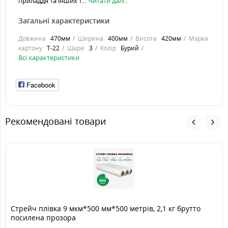
приладдя та інших т...
Читати далі...
Загальні характеристики
Довжина
470мм
Ширина
400мм
Висота
420мм
Марка
картону
Т-22
Шари
3
Колір
Бурий
Всі характеристики
Facebook
Рекомендовані товари
Стрейч плівка 9 мкм*500 мм*500 метрів, 2,1 кг брутто
посилена прозора