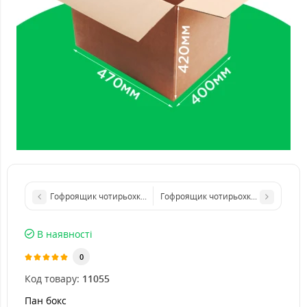
Гофроящик чотирьохклапанний 700*400*420 бурий (30 кг). GF
Гофроящик чотирьохклапанний 400*
В наявності
0
Код товару:
11055
Пан бокс