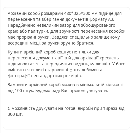
Архівний короб розмірами 480*325*300 мм підійде для
перенесення та зберігання документів формату А3.
Передбачено невеликий зазор для зброшурованого
краю або палітурки. Для зручності перенесення коробок
має прорізані ручки. Завдяки спеціально залишеному
всередині місці, за ручки зручно братися.
Купити архівний короб коштує не тільки для
перенесення документації, а й для архівації креслень,
підшивок газет та періодичних видань, малюнків. У бокс
вмістяться великі старовинні фотоальбоми та
фотографії нестандартних розмірів.
Замовити архівний короб можна в мінімальній кількості
від 100 штук. Будемо раді Вас проконсультувати.
Є можливість друкувати на готові вироби при тиражі від
300 шт.