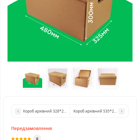
Короб архівний 328*230*210 бурий. GFR
Короб архівний 535*295*345 бурий.
Передзамовлення
0