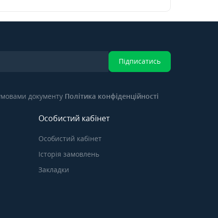
Підписатись
 умовами документу
Політика конфіденційності
Особистий кабінет
Особистий кабінет
Історія замовлень
Закладки