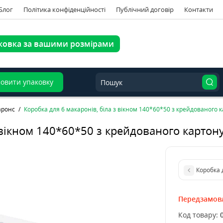
Блог
Політика конфіденційності
Публічний договір
Контакти
ковка за вашими розмірами
овити упаковку
аронс
Коробка для 6 макаронів, біла з вікном 140*60*50 з крейдованого
з вікном 140*60*50 з крейдованого карто
Коробка 
Передзамов
Код товару: