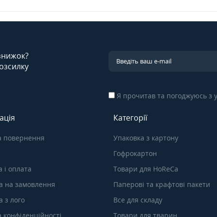
 знижок?
озсилку
Я прочитав та погоджуюсь з
ація
Категорії
а повернення
Упаковка з картону
Гофрокартон
 і оплата
Товари для HoReCa
а на замовлення
Паперові та крафтові пакети
 з лого
Все для складу
а конфіденційності
Товари для тварин