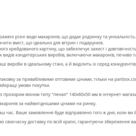
ажені різні види макаронів, що додає родзинку та унікальність.
чити вміст, що ідеально для вітрин і подарунків.
ого крейдованого картону, що забезпечує захист і довговічність
их видів кондитерських виробів, включаючи макаронів, печиво т
ші вироби в ідеальному стані, а й виділить їх серед конкурентів
аковку за привабливими оптовими цінами, тільки на panbox.co
найкращі умови покупки.
із прозорим вікном типу "пенал" 140х60х50 мм в інтернет-магаз
макаронів за найвигіднішими цінами на ринку.
аш час. Ваше замовлення буде відправлено того ж дня, коли ви 
мо своєчасну доставку по всій країні, гарантуючи збереження в