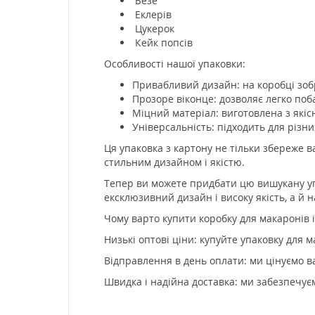
Безе
Еклерів
Цукерок
Кейк попсів
Особливості нашої упаковки:
Привабливий дизайн: на коробці зобр
Прозоре віконце: дозволяє легко поба
Міцний матеріал: виготовлена з якісн
Універсальність: підходить для різн
Ця упаковка з картону не тільки збереже ва
стильним дизайном і якістю.
Тепер ви можете придбати цю вишукану уп
ексклюзивний дизайн і високу якість, а й 
Чому варто купити коробку для макаронів 
Низькі оптові ціни: купуйте упаковку для 
Відправлення в день оплати: ми цінуємо в
Швидка і надійна доставка: ми забезпечує