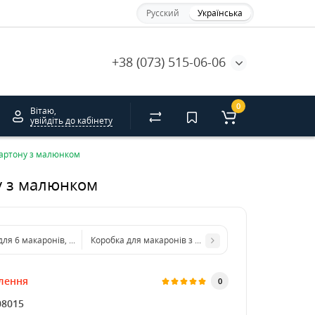
Русский
Українська
+38 (073) 515-06-06
0
Вітаю,
увійдіть до кабінету
 картону з малюнком
ну з малюнком
для 6 макаронів, біла з вікном 140*60*50 з крейдованого картону
Коробка для макаронів з ложементом біла 160*160*5
лення
0
08015