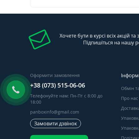
Хочете бути в курсі всіх акцій та
Підпишіться на нашу р
Інформ
Оформити замовлення
+38 (073) 515-06-06
Обмін т
Телефонуйте нам: Пн-Пт с 8:00 до
Про нас
18:00
Доставка
panboxinfo@gmail.com
Упаковк
Замовити дзвінок
Упаковка
Політик