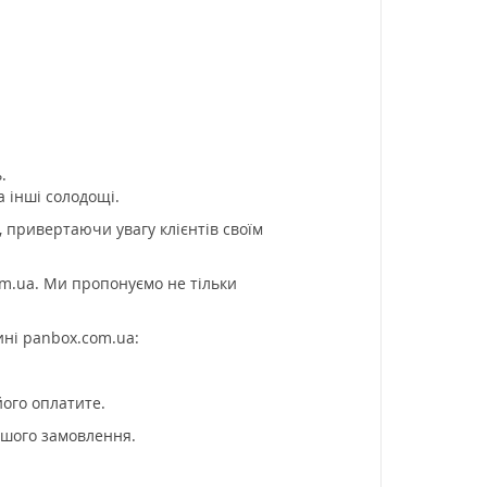
.
а інші солодощі.
, привертаючи увагу клієнтів своїм
m.ua. Ми пропонуємо не тільки
ині panbox.com.ua:
його оплатите.
ашого замовлення.