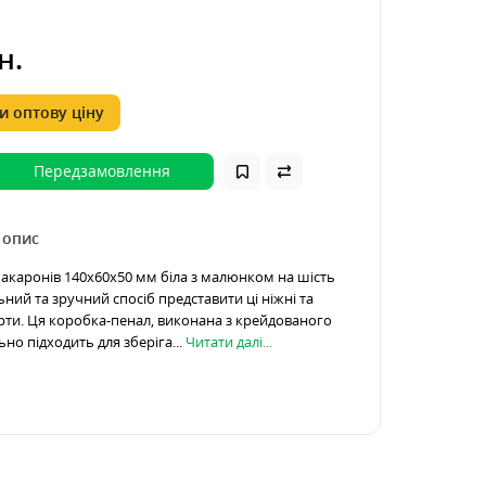
н.
 оптову ціну
Передзамовлення
 опис
акаронів 140х60х50 мм біла з малюнком на шість
ьний та зручний спосіб представити ці ніжні та
рти. Ця коробка-пенал, виконана з крейдованого
ьно підходить для зберіга...
Читати далі...