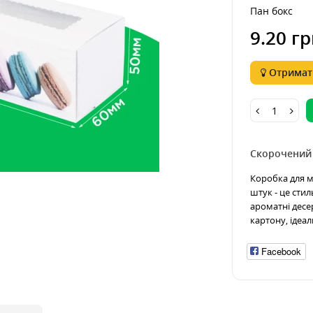
Пан бокс
9.20 гр
Отримати
Скорочений
Коробка для м
штук - це стил
ароматні десе
картону, ідеал
Facebook