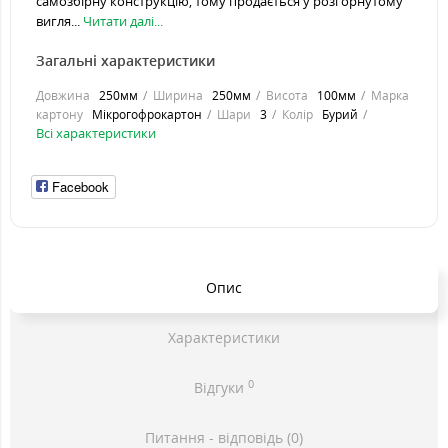
самозбірну конструкцію, тому продається у розгорнутому
вигля...
Читати далі...
Загальні характеристики
Довжина
250мм
Ширина
250мм
Висота
100мм
Марка
картону
Мікрогофрокартон
Шари
3
Колір
Бурий
Всі характеристики
Facebook
Опис
Характеристики
0
Відгуки
Питання - відповідь (0)