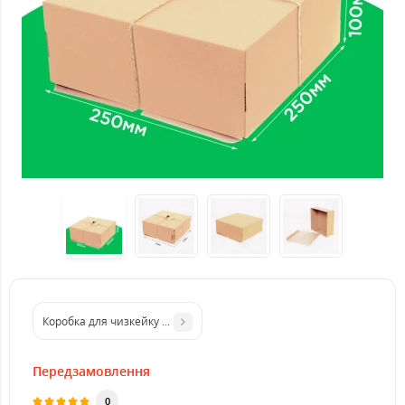
Коробка для чизкейку 130*130*60 біла з вікном
Передзамовлення
0