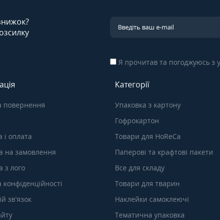
 знижок?
озсилку
Я прочитав та погоджуюсь з
ація
Категорії
а повернення
Упаковка з картону
Гофрокартон
 і оплата
Товари для HoReCa
а на замовлення
Паперові та крафтові пакети
 з лого
Все для складу
а конфіденційності
Товари для тварин
й зв’язок
Наклейки самоклеючі
айту
Тематична упаковка