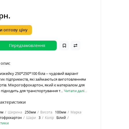
рн.
 оптову ціну
Передзамовлення
 опис
изкейку 250*250*100 біла – чудовий варіант
тих підприємств, які займаються виготовленням
ртів. Мікрогофрокартон, який є матеріалом для
 підходить для транспортування т...
Читати далі...
рактеристики
мм
Ширина
250мм
Висота
100мм
Марка
гофрокартон
Шари
3
Колір
Білий
стики