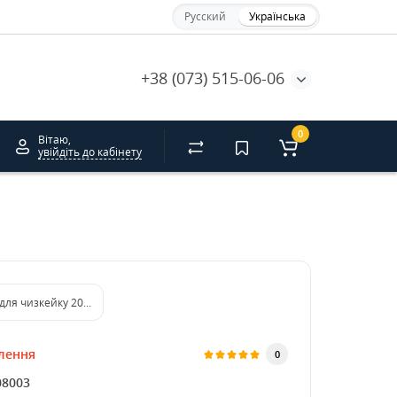
Русский
Українська
+38 (073) 515-06-06
0
Вітаю,
увійдіть до кабінету
Коробка для чизкейку 205*205*110 мм біла
лення
0
08003