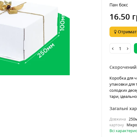
Пан бокс
16.50 г
Отримати
Скорочений
Коробка для ч
упаковки для 
солодких десе
тари, ідеально
Загальні ха
Довжина
250
картону
Мікро
Всі характери