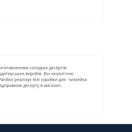
виготовленням солодких десертів.
дитерських виробів. Він екологічно
PanBox реалізує білі коробки для чизкейка
відправкою десерту в магазин.