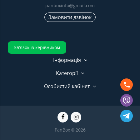
panboxinfo@gmail.com
Замовити дзвінок
Зв’язок із керівником
Інформація
Категорії
Особистий кабінет
PanBox © 2026