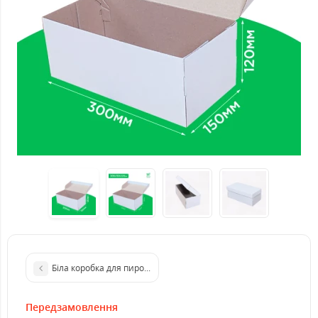
Біла коробка для пирога з ручкою 300*200*60 мм. GFR
Передзамовлення