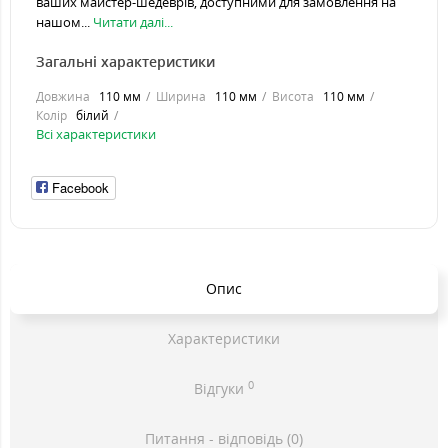
ваших майстер-шедеврів, доступними для замовлення на
нашом...
Читати далі...
Загальні характеристики
Довжина
110 мм
Ширина
110 мм
Висота
110 мм
Колір
білий
Всі характеристики
Facebook
Опис
Характеристики
0
Відгуки
Питання - відповідь (0)