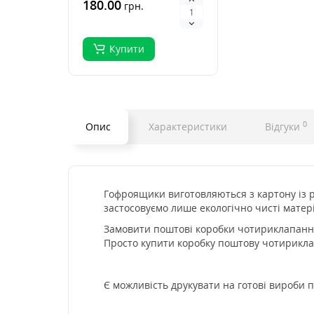
практичне та
180.00
грн.
екологічне рішення для
з..
Купити
0
Опис
Характеристики
Відгуки
Гофроящики виготовляються з картону із р
застосовуємо лише екологічно чисті матер
Замовити поштові коробки чотириклапанні
Просто купити коробку поштову чотирикла
Є можливість друкувати на готові вироби п