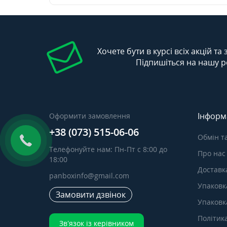
Хочете бути в курсі всіх акцій та
Підпишіться на нашу р
Інформ
Оформити замовлення
+38 (073) 515-06-06
Обмін т
Телефонуйте нам: Пн-Пт с 8:00 до
Про нас
18:00
Доставка
panboxinfo@gmail.com
Упаковк
Замовити дзвінок
Упаковка
Політик
Зв’язок із керівником