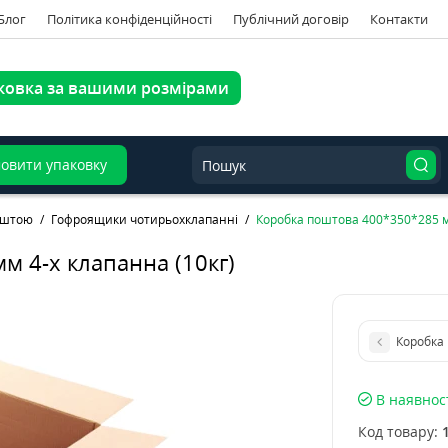
Блог
Політика конфіденційності
Публічний договір
Контакти
ковка за вашими розмірами
овити упаковку
оштою
Гофроящики чотирьохклапанні
Коробка поштова 400*350*285 мм
м 4-х клапанна (10кг)
В наявнос
Код товару: