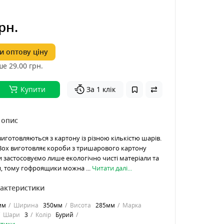
рн.
 оптову ціну
ше 29.00
грн.
Купити
За 1 клік
 опис
готовляються з картону із різною кількістю шарів.
Box виготовляє короби з тришарового картону
и застосовуємо лише екологічно чисті матеріали та
и, тому гофроящики можна ...
Читати далі...
рактеристики
мм
Ширина
350мм
Висота
285мм
Марка
Шари
3
Колір
Бурий