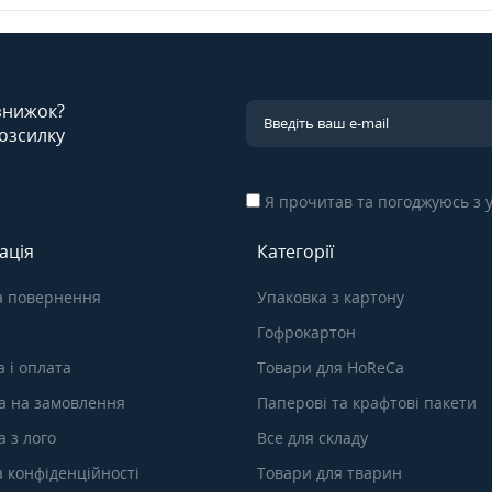
 знижок?
озсилку
Я прочитав та погоджуюсь з
ація
Категорії
а повернення
Упаковка з картону
Гофрокартон
 і оплата
Товари для HoReCa
а на замовлення
Паперові та крафтові пакети
 з лого
Все для складу
а конфіденційності
Товари для тварин