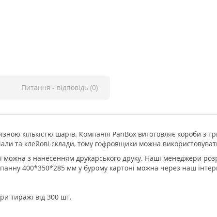
Питання - відповідь (0)
ізною кількістю шарів. Компанія PanBox виготовляє короби з т
іали та клейові склади, тому гофроящики можна використовувати
 можна з нанесенням друкарського друку. Наші менеджери розр
панну 400*350*285 мм у бурому картоні можна через наш інтер
ри тиражі від 300 шт.