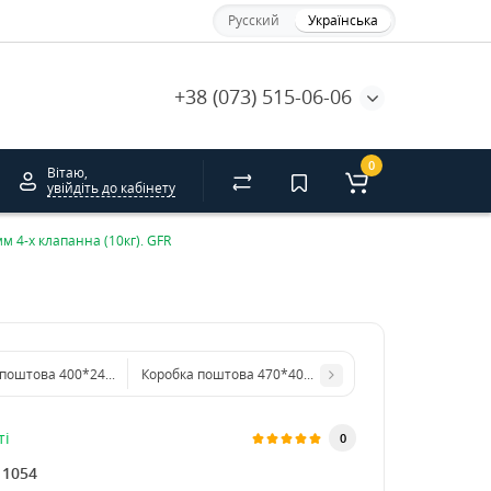
Русский
Українська
+38 (073) 515-06-06
0
Вітаю,
увійдіть до кабінету
 4-х клапанна (10кг). GFR
Коробка поштова 400*240*200 мм 4-х клапанна (5кг). GFR
Коробка поштова 470*400*420 мм 4-х клапанна
ті
0
11054