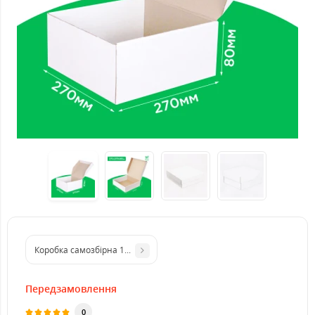
Коробка самозбірна 121*90*114 мм біла. GFR
Передзамовлення
0