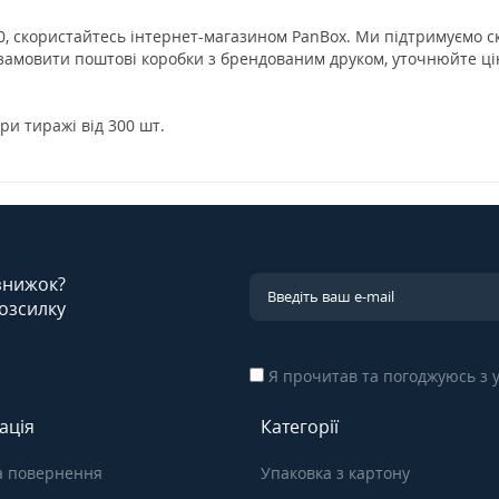
, скористайтесь інтернет-магазином PanBox. Ми підтримуємо ск
 замовити поштові коробки з брендованим друком, уточнюйте ці
ри тиражі від 300 шт.
 знижок?
озсилку
Я прочитав та погоджуюсь з
ація
Категорії
а повернення
Упаковка з картону