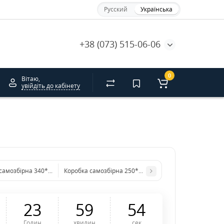
Русский
Українська
+38 (073) 515-06-06
0
Вітаю,
увійдіть до кабінету
самозбірна 340*240*100 бура. GFR
Коробка самозбірна 250*250*110 мм бура. GFR
2
3
5
9
5
4
Годин
хвилин
сек