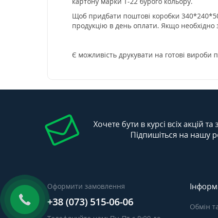
картону марки Т-22 бурого кольору.
Щоб придбати поштові коробки 340*240*50
продукцію в день оплати. Якщо необхідно
Є можливість друкувати на готові вироби п
Хочете бути в курсі всіх акцій та
Підпишіться на нашу р
Інформ
Оформити замовлення
+38 (073) 515-06-06
Обмін т