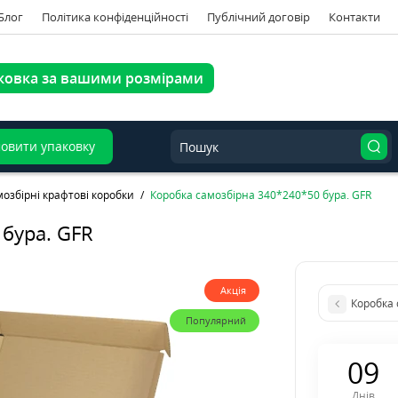
Блог
Політика конфіденційності
Публічний договір
Контакти
ковка за вашими розмірами
овити упаковку
озбірні крафтові коробки
Коробка самозбірна 340*240*50 бура. GFR
бура. GFR
Акція
Коробка 
Популярний
0
9
Днів