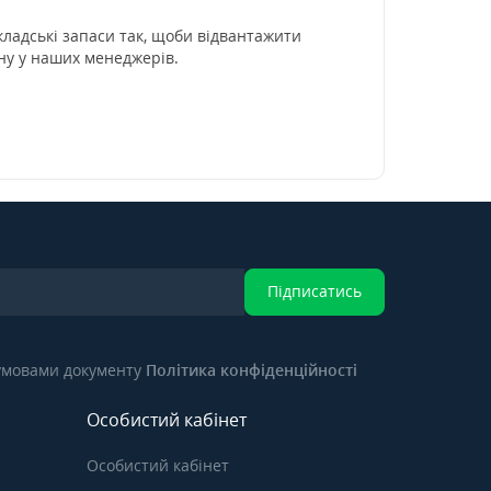
ладські запаси так, щоби відвантажити
ну у наших менеджерів.
Підписатись
 умовами документу
Політика конфіденційності
Особистий кабінет
Особистий кабінет