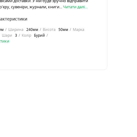
вісами доставки. У ній буде зручно відправити
'єру, сувеніри, журнали, книги...
Читати далі...
рактеристики
мм
Ширина
240мм
Висота
50мм
Марка
Шари
3
Колір
Бурий
стики