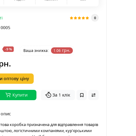
ті
0
10005
-9 %
грн.
Ваша знижка:
1.06
рн.
 оптову ціну
Купити
За 1 клік
 опис
ова коробка призначена для відправлення товарів
штою, логістичними компаніями, кур'єрськими