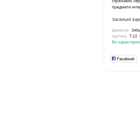
службами, сер
предмети інтер
Загальні ха
Довжина
340
картону
Т-22
Всі характери
Facebook