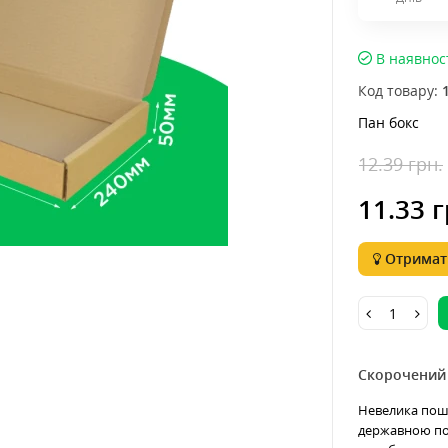
В наявнос
Код товару:
Пан бокс
12.39 грн.
11.33 г
Отримати
Скорочений
Невелика пошт
державною по