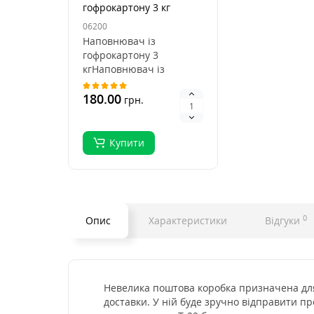
гофрокартону 3 кг
06200
Наповнювач із
гофрокартону 3
кгНаповнювач із
гофрокартону — це
практичне та
180.00
грн.
екологічне рішення для
з..
Купити
0
Опис
Характеристики
Відгуки
Невелика поштова коробка призначена для
доставки. У ній буде зручно відправити пр