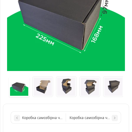
Коробка самозбірна чорна 225*168*50 мм (внутрішній) 240*17
Коробка самозбірна чорна 155*115*