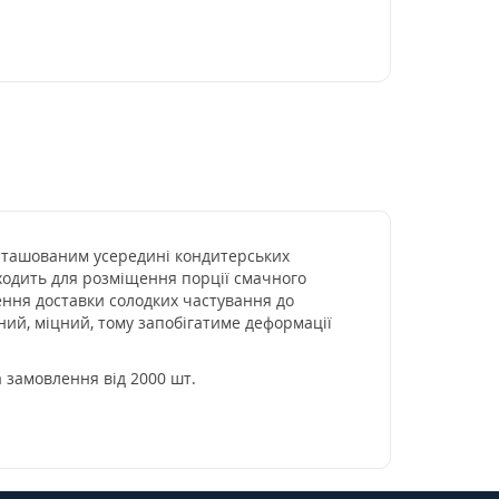
озташованим усередині кондитерських
дходить для розміщення порції смачного
ення доставки солодких частування до
ний, міцний, тому запобігатиме деформації
а замовлення від 2000 шт.