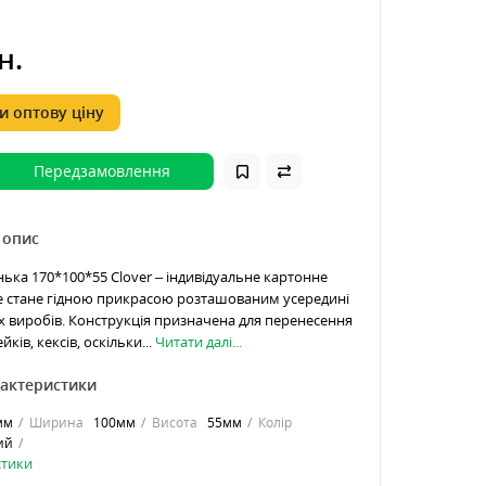
н.
 оптову ціну
Передзамовлення
 опис
ька 170*100*55 Clover – індивідуальне картонне
е стане гідною прикрасою розташованим усередині
 виробів. Конструкція призначена для перенесення
йків, кексів, оскільки...
Читати далі...
рактеристики
мм
Ширина
100мм
Висота
55мм
Колір
ий
стики