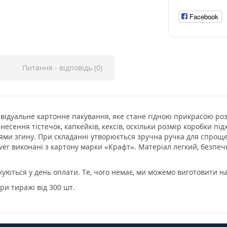
Facebook
Питання - відповідь (0)
дивідуальне картонне пакування, яке стане гідною прикрасою р
есення тістечок, капкейків, кексів, оскільки розмір коробки пі
іями згину. При складанні утворюється зручна ручка для спрощ
ver виконані з картону марки «Крафт». Матеріал легкий, безпеч
жуються у день оплати. Те, чого немає, ми можемо виготовити н
ри тиражі від 300 шт.