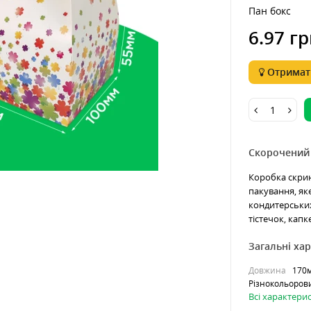
Пан бокс
6.97 гр
Отримати
Скорочений
Коробка скрин
пакування, як
кондитерських
тістечок, капке
Загальні ха
Довжина
170
Різнокольоров
Всі характери