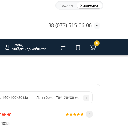
Русский
Українська
+38 (073) 515-06-06
0
Вітаю,
увійдіть до кабінету
с 160*100*80 білий
Ланч бокс 170*120*80 жовтий. DS
лення
0
14033