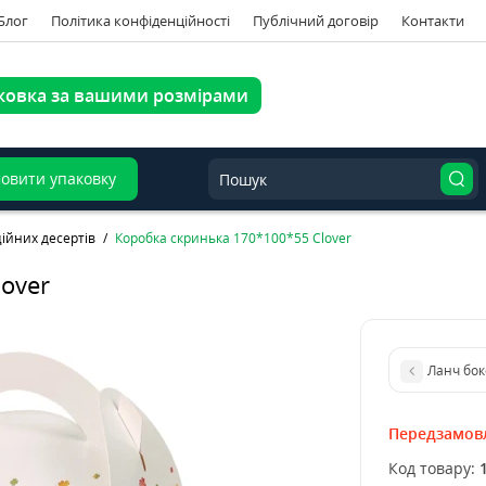
Блог
Політика конфіденційності
Публічний договір
Контакти
ковка за вашими розмірами
овити упаковку
ійних десертів
Коробка скринька 170*100*55 Clover
over
Ланч бок
Передзамов
Код товару: