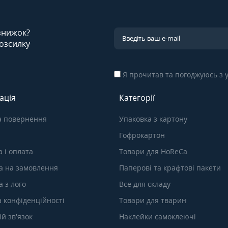
 знижок?
озсилку
Я прочитав та погоджуюсь з
ація
Категорії
а повернення
Упаковка з картону
Гофрокартон
 і оплата
Товари для HoReCa
а на замовлення
Паперові та крафтові пакети
 з лого
Все для складу
а конфіденційності
Товари для тварин
й зв’язок
Наклейки самоклеючі