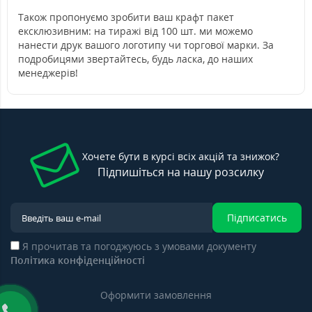
Також пропонуємо зробити ваш крафт пакет
ексклюзивним: на тиражі від 100 шт. ми можемо
нанести друк вашого логотипу чи торгової марки. За
подробицями звертайтесь, будь ласка, до наших
менеджерів!
Хочете бути в курсі всіх акцій та знижок?
Підпишіться на нашу розсилку
Підписатись
Я прочитав та погоджуюсь з умовами документу
Політика конфіденційності
Оформити замовлення