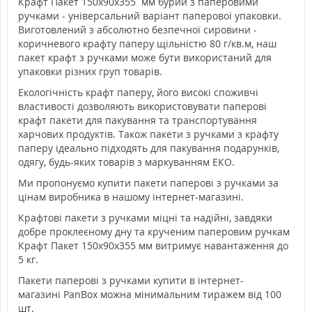
Крафт Пакет 150х90х355 мм бурий з паперовими
ручками - універсальний варіант паперової упаковки.
Виготовлений з абсолютно безпечної сировини -
коричневого крафту паперу щільністю 80 г/кв.м, наш
пакет крафт з ручками може бути використаний для
упаковки різних груп товарів.
Екологічність крафт паперу, його високі споживчі
властивості дозволяють використовувати паперові
крафт пакети для пакування та транспортування
харчових продуктів. Також пакети з ручками з крафту
паперу ідеально підходять для пакування подарунків,
одягу, будь-яких товарів з маркуванням ЕКО.
Ми пропонуємо купити пакети паперові з ручками за
цінам виробника в нашому інтернет-магазині.
Крафтові пакети з ручками міцні та надійні, завдяки
добре проклеєному дну та крученим паперовим ручкам
Крафт Пакет 150х90х355 мм витримує навантаження до
5 кг.
Пакети паперові з ручками купити в інтернет-
магазині PanBox можна мінимальним тиражем від 100
шт.