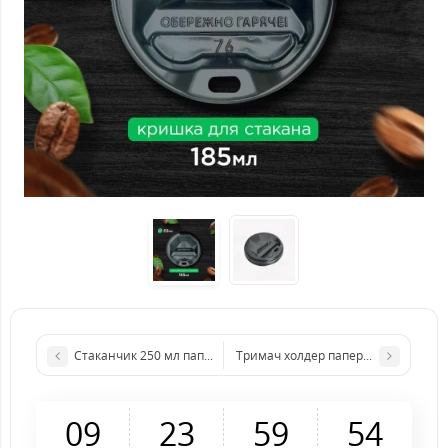
Стаканчик 250 мл паперовий з малюнком"Лотос" без кришки
Тримач холдер паперовий на 2 ста
0
9
2
3
5
9
5
4