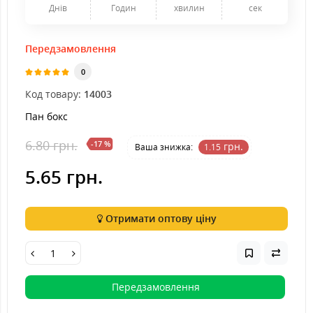
Днів
Годин
хвилин
сек
Передзамовлення
0
Код товару:
14003
Пан бокс
6.80 грн.
-17 %
грн.
Ваша знижка:
1.15
5.65 грн.
Отримати оптову ціну
Передзамовлення