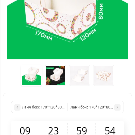
Ланч бокс 170*120*80 Рожеве серце. DS
Ланч бокс 170*120*80 Квіти. DS
0
9
2
3
5
9
5
4