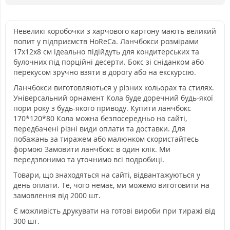
Невеликі коробочки з харчового картону мають великий
попит у підприємств HoReCa. Ланчбокси розмірами
17х12х8 см ідеально підійдуть для кондитерських та
булочних під порційні десерти. Бокс зі сніданком або
перекусом зручно взяти в дорогу або на екскурсію.
Ланчбокси виготовляються у різних кольорах та стилях.
Універсальний орнамент Кола буде доречний будь-якої
пори року з будь-якого приводу. Купити ланчбокс
170*120*80 Кола можна безпосередньо на сайті,
передбачені різні види оплати та доставки. Для
побажань за тиражем або малюнком скористайтесь
формою Замовити ланчбокс в один клік. Ми
передзвонимо та уточнимо всі подробиці.
Товари, що знаходяться на сайті, відвантажуються у
день оплати. Те, чого немає, ми можемо виготовити на
замовлення від 2000 шт.
Є можливість друкувати на готові вироби при тиражі від
300 шт.