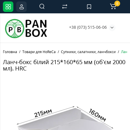
0
+38 (073) 515-06-06
Головна
Товари для HoReCa
Супники, салатники, ланчбокси
Ланч
Ланч-бокс білий 215*160*65 мм (обʼєм 2000
мл). HRC