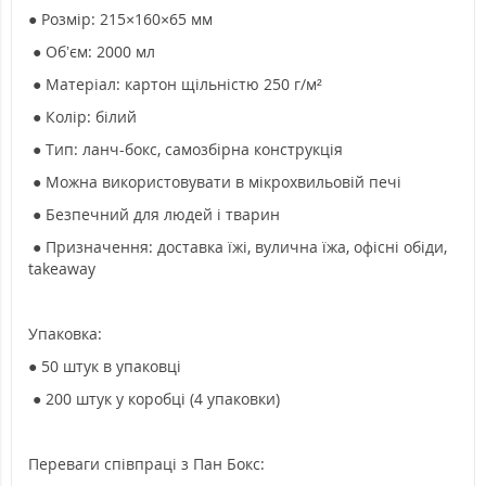
● Розмір: 215×160×65 мм
● Обʼєм: 2000 мл
● Матеріал: картон щільністю 250 г/м²
● Колір: білий
● Тип: ланч-бокс, самозбірна конструкція
● Можна використовувати в мікрохвильовій печі
● Безпечний для людей і тварин
● Призначення: доставка їжі, вулична їжа, офісні обіди,
takeaway
Упаковка:
● 50 штук в упаковці
● 200 штук у коробці (4 упаковки)
Переваги співпраці з Пан Бокс: