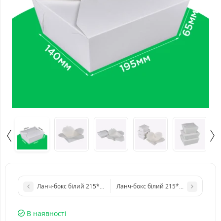
Ланч-бокс білий 215*160*90 мм (обʼєм 2455 мл). HRC
Ланч-бокс білий 215*160*48 мм (об
В наявності