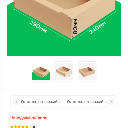
Лоток кондитерський 400*300*55 білий
Лоток кондитерський 210*210*45 б
Передзамовлення
0