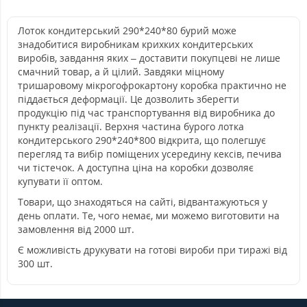
Лоток кондитерський 290*240*80 бурий може
знадобитися виробникам крихких кондитерських
виробів, завдання яких – доставити покупцеві не лише
смачний товар, а й цілий. Завдяки міцному
тришаровому мікрогофрокартону коробка практично не
піддається деформації. Це дозволить зберегти
продукцію під час транспортування від виробника до
пункту реалізації. Верхня частина бурого лотка
кондитерського 290*240*800 відкрита, що полегшує
перегляд та вибір поміщених усередину кексів, печива
чи тістечок. А доступна ціна на коробки дозволяє
купувати її оптом.
Товари, що знаходяться на сайті, відвантажуються у
день оплати. Те, чого немає, ми можемо виготовити на
замовлення від 2000 шт.
Є можливість друкувати на готові вироби при тиражі від
300 шт.