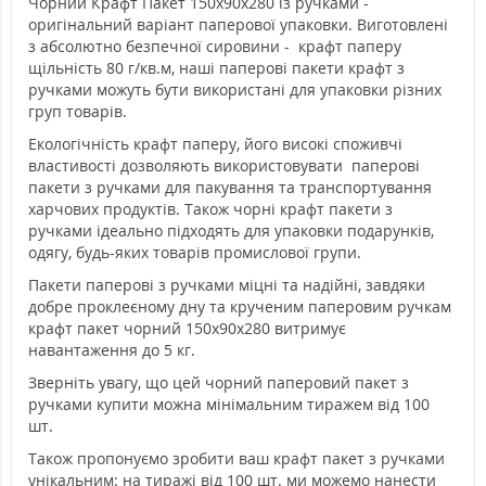
Чорний Крафт Пакет 150х90х280 із ручками -
оригінальний варіант паперової упаковки. Виготовлені
з абсолютно безпечної сировини - крафт паперу
щільність 80 г/кв.м, наші паперові пакети крафт з
ручками можуть бути використані для упаковки різних
груп товарів.
Екологічність крафт паперу, його високі споживчі
властивості дозволяють використовувати паперові
пакети з ручками для пакування та транспортування
харчових продуктів. Також чорні крафт пакети з
ручками ідеально підходять для упаковки подарунків,
одягу, будь-яких товарів промислової групи.
Пакети паперові з ручками міцні та надійні, завдяки
добре проклеєному дну та крученим паперовим ручкам
крафт пакет чорний 150х90х280 витримує
навантаження до 5 кг.
Зверніть увагу, що цей чорний паперовий пакет з
ручками купити можна мінімальним тиражем від 100
шт.
Також пропонуємо зробити ваш крафт пакет з ручками
унікальним: на тиражі від 100 шт. ми можемо нанести