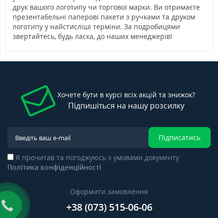
друк вашого логотипу чи торгової марки. Ви отримаєте
презентабельні паперові пакети з ручками та друком
логотипу у найстисліші терміни. За подробицями
звертайтесь, будь ласка, до наших менеджерів!
Хочете бути в курсі всіх акцій та знижок?
Підпишіться на нашу розсилку
Підписатись
Я прочитав та погоджуюсь з умовами документу
Політика конфіденційності
Оформити замовлення
+38 (073) 515-06-06