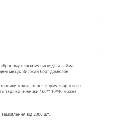
зібраному плоскому вигляді та займає
едені місця. Високий борт дозволяє
и-човники можна через форму зворотного
пити тарілки-човники 160*110*40 можна
а замовлення від 2000 шт.