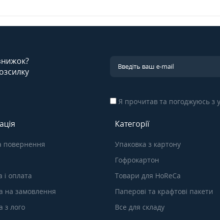
 знижок?
озсилку
Я прочитав та погоджуюсь з
ація
Категорії
а повернення
Упаковка з картону
Гофрокартон
 і оплата
Товари для HoReCa
а на замовлення
Паперові та крафтові пакети
 з лого
Все для складу