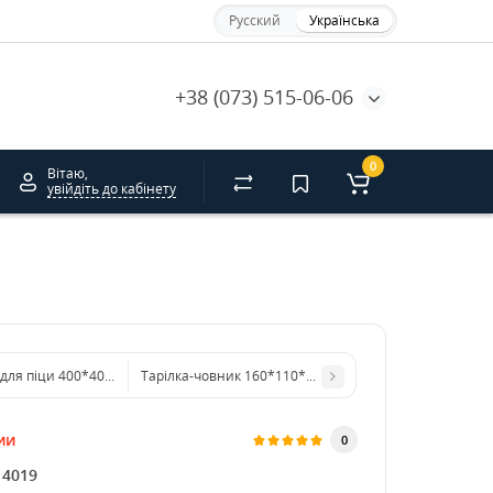
Русский
Українська
+38 (073) 515-06-06
0
Вітаю,
увійдіть до кабінету
для піци 400*400*40 біла. IT
Тарілка-човник 160*110*40 з ламінацією бура
ии
0
14019