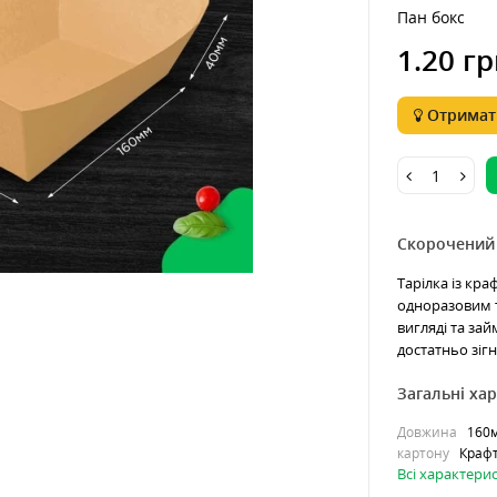
Пан бокс
1.20 гр
Отримати
Скорочений
Тарілка із кр
одноразовим т
вигляді та зай
достатньо зігну
Загальні ха
Довжина
160
картону
Краф
Всі характери