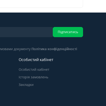
Підписатись
 умовами документу
Політика конфіденційності
Особистий кабінет
Особистий кабінет
Історія замовлень
Закладки