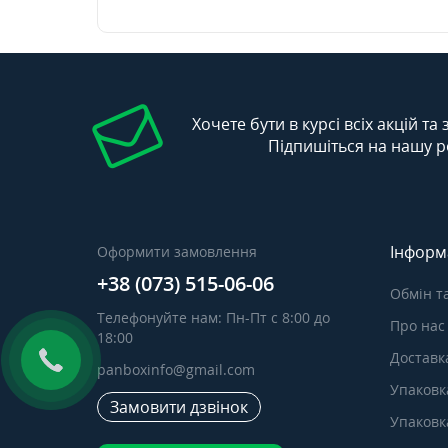
Хочете бути в курсі всіх акцій та
Підпишіться на нашу р
Інформ
Оформити замовлення
+38 (073) 515-06-06
Обмін т
Телефонуйте нам: Пн-Пт с 8:00 до
Про нас
18:00
Доставка
panboxinfo@gmail.com
Упаковк
Замовити дзвінок
Упаковка