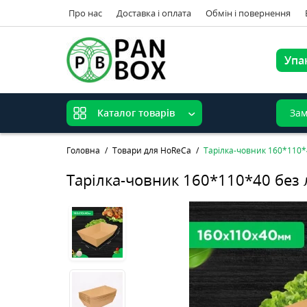
Про нас
Доставка і оплата
Обмін і повернення
Упа
Зам
Каталог товарів
Головна
Товари для HoReCa
Тарілка-човник 160*110*4
Тарілка-човник 160*110*40 без 