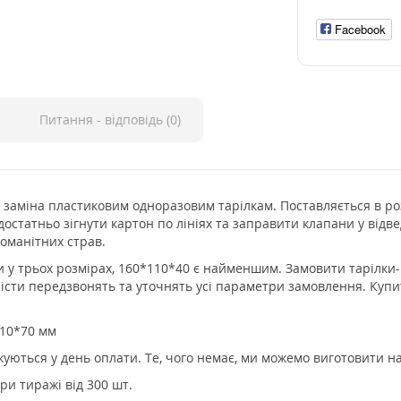
Facebook
Питання - відповідь (0)
на заміна пластиковим одноразовим тарілкам. Поставляється в ро
достатньо зігнути картон по лініях та заправити клапани у відв
оманітних страв.
и у трьох розмірах, 160*110*40 є найменшим. Замовити тарілк
іалісти передзвонять та уточнять усі параметри замовлення. Ку
110*70 мм
жуються у день оплати. Те, чого немає, ми можемо виготовити н
ри тиражі від 300 шт.