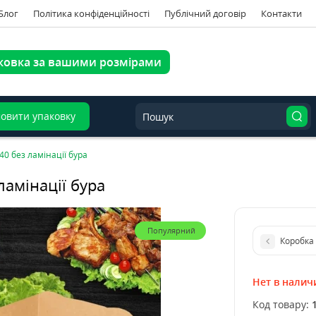
Блог
Політика конфіденційності
Публічний договір
Контакти
ковка за вашими розмірами
овити упаковку
0 без ламінації бура
ламінації бура
Популярний
Коробка 
Нет в налич
Код товару: