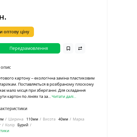
н.
 оптову ціну
Передзамовлення
 опис
афтового картону – екологічна заміна пластиковим
арілкам. Поставляється в розібраному плоскому
має мало місця при зберіганні. Для складання
ти картон по лініях та за...
Читати далі...
рактеристики
мм
Ширина
110мм
Висота
40мм
Марка
т
Колір
Бурий
стики