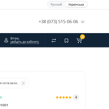
Русский
Українська
+38 (073) 515-06-06
0
Вітаю,
увійдіть до кабінету
я котів велика
ті
0
01001