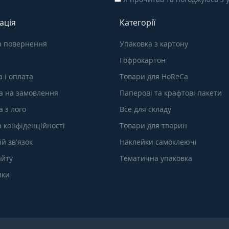
ація
Категорії
а повернення
Упаковка з картону
Гофрокартон
 і оплата
Товари для HoReCa
а на замовлення
Паперові та крафтові пакети
 з лого
Все для складу
а конфіденційності
Товари для тварин
й зв’язок
Наклейки самоклеючі
айту
Тематична упаковка
ики