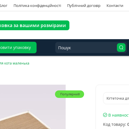
Блог
Політика конфіденційності
Публічний договір
Контакти
ковка за вашими розмірами
овити упаковку
для кота маленька
Популярний
Кігтеточка дл
В наявнос
Код товару: