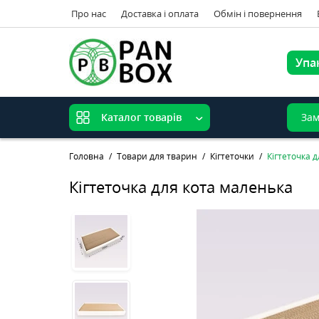
Про нас
Доставка і оплата
Обмін і повернення
Упа
Зам
Каталог товарів
Головна
Товари для тварин
Кігтеточки
Кігтеточка 
Кігтеточка для кота маленька