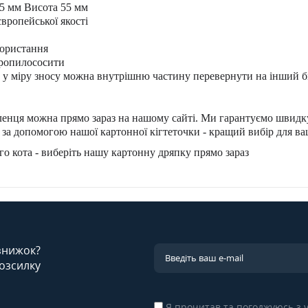
5 мм Висота 55 мм
вропейської якості
користання
пропилососити
, у міру зносу можна внутрішню частину перевернути на інший б
енця можна прямо зараз на нашому сайті. Ми гарантуємо швидку 
 за допомогою нашої картонної кігтеточки - кращий вибір для в
го кота - виберіть нашу картонну дряпку прямо зараз
 знижок?
озсилку
Я прочитав та погоджуюсь з