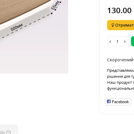
130.00 
Отримати
Скорочений
Представляємо
рішення для т
Наш продукт по
функціональніс
Facebook
дь (0)