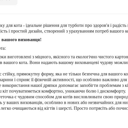
у для кота - ідеальне рішення для турботи про здоров'я і радіс
ність і простий дизайн, створений з урахуванням потреб вашого к
я вашого вихованця!
та:
ки виготовлені з міцного, якісного та екологічно чистого карто
в вашого кота. Вони надають вашому вихованцеві чудову можливі
стійку, прямокутну форму, яка не тільки безпечна для вашого кота
арини і сприяє її фізичній активності, що особливо важливо для
 використання нашої дряпки допомагає запобігти проблемам з кіг
аш кіт почуватиметься комфортно, уникаючи болю і дискомфорту.
еточка є чудовим способом для котів висловлювати свою природн
ть у ваших вихованців, особливо в нових або незвичайних для ни
легко очищаються від кігтів і шерсті. Просто потрясіть або почи