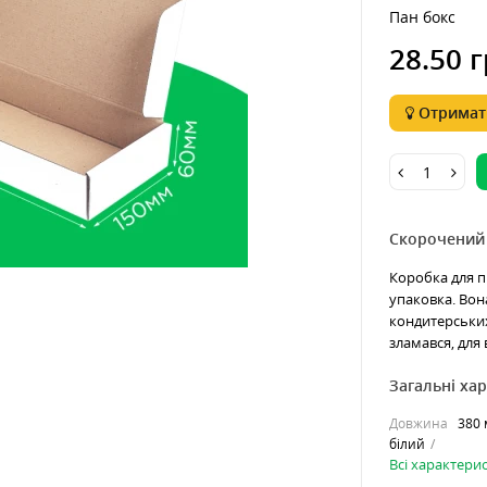
Пан бокс
28.50 г
Отримати
Скорочений
Коробка для пи
упаковка. Вона
кондитерських
зламався, для 
Загальні ха
Довжина
380
білий
Всі характери