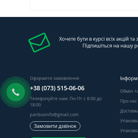
Хочете бути в курсі всіх акцій та
Підпишіться на нашу р
Інформ
Оформити замовлення
+38 (073) 515-06-06
Обмін т
Телефонуйте нам: Пн-Пт с 8:00 до
Про нас
18:00
Доставка
panboxinfo@gmail.com
Упаковк
Замовити дзвінок
Упаковка