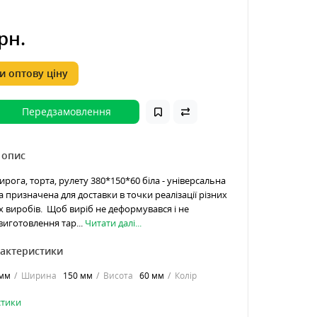
рн.
 оптову ціну
Передзамовлення
 опис
рога, торта, рулету 380*150*60 біла - універсальна
 призначена для доставки в точки реалізації різних
 виробів. Щоб виріб не деформувався і не
виготовлення тар...
Читати далі...
рактеристики
 мм
Ширина
150 мм
Висота
60 мм
Колір
стики