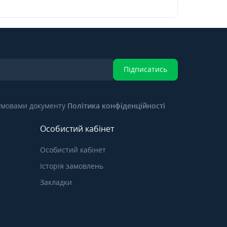
Підписатись
 умовами документу
Політика конфіденційності
Особистий кабінет
Особистий кабінет
Історія замовлень
Закладки