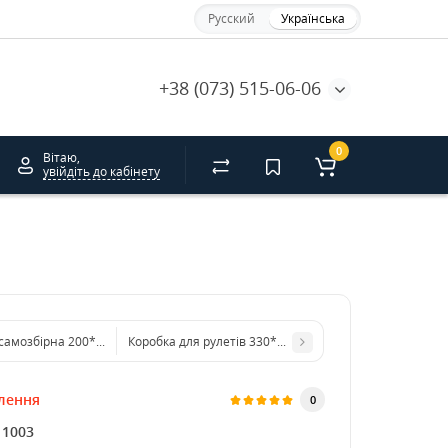
Русский
Українська
+38 (073) 515-06-06
0
Вітаю,
увійдіть до кабінету
Коробка самозбірна 200*200*100 мм біла. GFR
Коробка для рулетів 330*150*110 мм біла
лення
0
11003