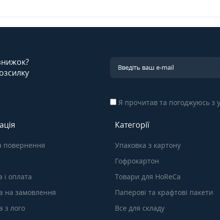
 знижок?
озсилку
Я прочитав та погоджуюсь з
ація
Категорії
а повернення
Упаковка з картону
Гофрокартон
 і оплата
Товари для HoReCa
а на замовлення
Паперові та крафтові пакети
 з лого
Все для складу